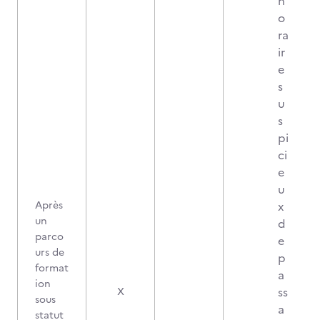
h
o
ra
ir
e
s
u
s
pi
ci
e
u
Après
x
un
d
parco
e
urs de
p
format
a
ion
ss
X
sous
a
statut