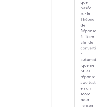
que
basée
sur la
Théorie
de
Réponse
à l’Item
afin de
converti
r
automat
iqueme
nt les
réponse
s au test
en un
score
pour
l'ensem