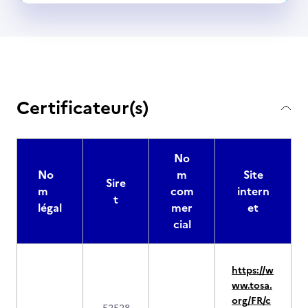
Certificateur(s)
No
No
m
Site
Sire
m
com
intern
t
légal
mer
et
cial
https://w
ww.tosa.
org/FR/c