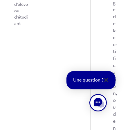
g
d’élève
e
ou
d
d’étudi
e
ant
la
c
er
ti
fi
c
a
ti
Une question ?
o
n,
o
u
d
e
n