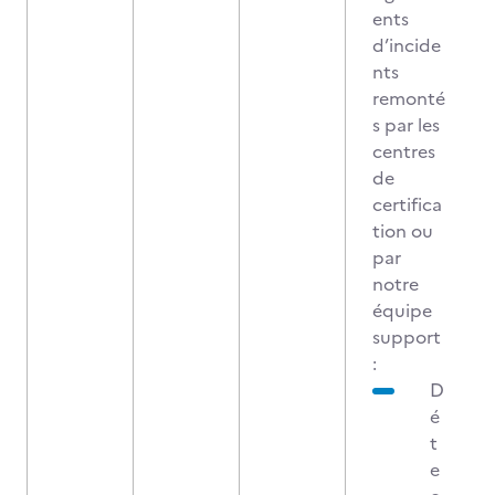
ents
d’incide
nts
remonté
s par les
centres
de
certifica
tion ou
par
notre
équipe
support
:
D
é
t
e