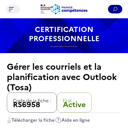
Ouvrir le menu de navigation
Reche
Contenu
Recherche
Menu
Pied de page
CERTIFICATION
PROFESSIONNELLE
Gérer les courriels et la
planification avec Outlook
(Tosa)
Code de la fiche :
Etat :
RS6958
Active
Télécharger la fiche
Aide en ligne