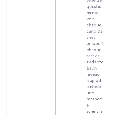
série de
questio
ns que
voit
chaque
candida
t est
unique à
chaque
test et
s’adapte
à son
niveau.
Isograd
a choisi
une
méthod
e
scientifi