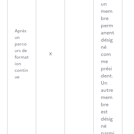
un
mem
bre
perm
Après
anent
un
désig
parco
né
urs de
1
com
X
format
me
ion
prési
contin
dent.
ue
Un
autre
mem
bre
est
désig
né
parmi