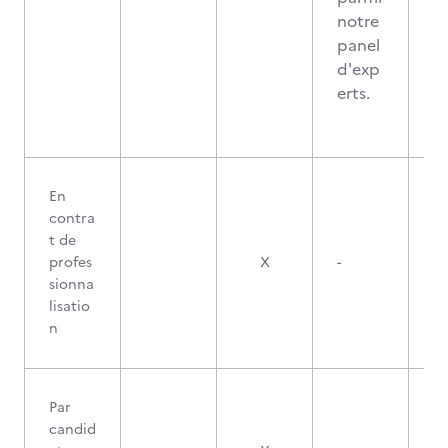
notre
panel
d'exp
erts.
En
contra
t de
profes
X
-
sionna
lisatio
n
Par
candid