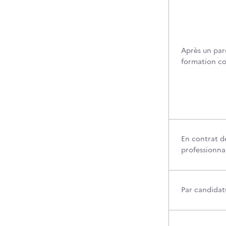
Après un par
formation c
En contrat d
professionna
Par candidatu