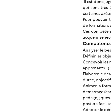
Il est donc ju
qui sont très 
certaines axées 
Pour pouvoir t
de formation, d
Ces compétence
acquérir série
Compétences
Analyser le be
Définir les obj
Concevoir les 
apprenants...)
Elaborer le dé
durée, objectif
Animer la forma
démarrage (cad
pédagogiques c
posture facilit
Adapter le dér