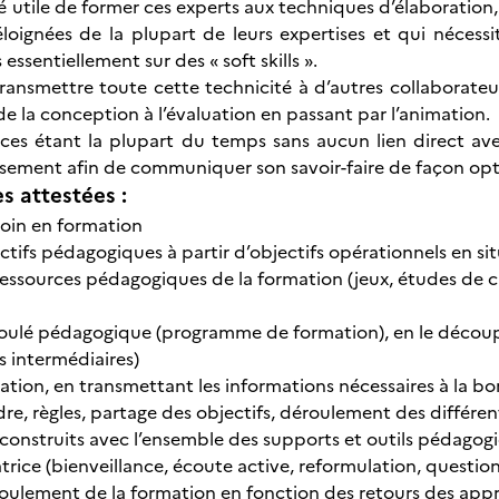
gé utile de former ces experts aux techniques d’élaboration
éloignées de la plupart de leurs expertises et qui néces
essentiellement sur des « soft skills ».
ransmettre toute cette technicité à d’autres collaborateur
e la conception à l’évaluation en passant par l’animation.
s étant la plupart du temps sans aucun lien direct avec 
usement afin de communiquer son savoir-faire de façon opt
 attestées :
soin en formation
ectifs pédagogiques à partir d’objectifs opérationnels en sit
ressources pédagogiques de la formation (jeux, études de c
roulé pédagogique (programme de formation), en le décou
s intermédiaires)
tion, en transmettant les informations nécessaires à la bon
re, règles, partage des objectifs, déroulement des différen
onstruits avec l’ensemble des supports et outils pédagog
atrice (bienveillance, écoute active, reformulation, questio
oulement de la formation en fonction des retours des appre