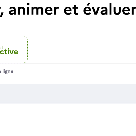
, animer et évalue
t :
ctive
 ligne