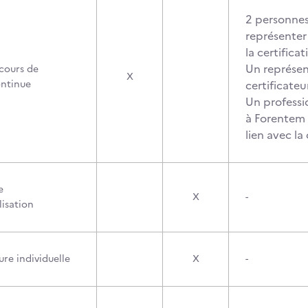
2 personnes
représenter 
la certificat
Un représen
cours de
X
ontinue
certificate
Un professi
à Forentem 
lien avec la
e
X
-
lisation
re individuelle
X
-