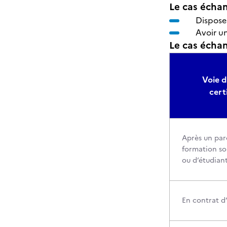
Le cas échan
Dispose
Avoir un
Le cas échant
Voie d
cert
Après un par
formation sou
ou d’étudian
En contrat d