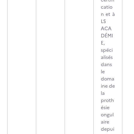
catio
n et à
LS
ACA
DÉMI
E,
spéci
alisés
dans
le
doma
ine de
la
proth
ésie
ongul
aire
depui