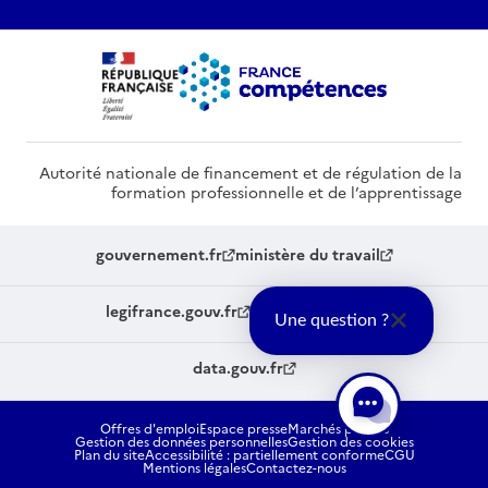
Autorité nationale de financement et de régulation de la
formation professionnelle et de l’apprentissage
gouvernement.fr
ministère du travail
legifrance.gouv.fr
service-public.fr
Une question ?
data.gouv.fr
Offres d'emploi
Espace presse
Marchés publics
Gestion des données personnelles
Gestion des cookies
Plan du site
Accessibilité : partiellement conforme
CGU
Mentions légales
Contactez-nous