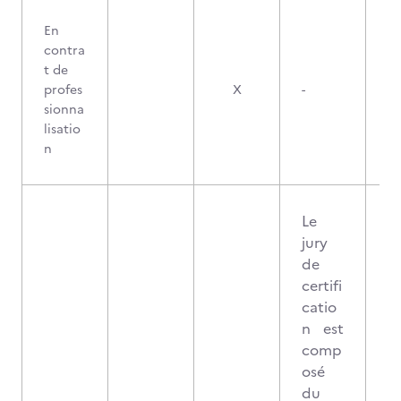
En
contra
t de
profes
X
-
sionna
lisatio
n
Le
jury
de
certifi
catio
n est
comp
osé
du