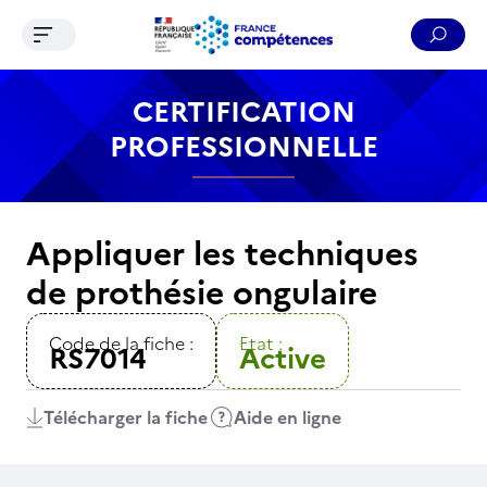
Ouvrir le menu de navigation
Reche
Contenu
Recherche
Menu
Pied de page
CERTIFICATION
PROFESSIONNELLE
Appliquer les techniques
de prothésie ongulaire
Code de la fiche :
Etat :
RS7014
Active
Télécharger la fiche
Aide en ligne