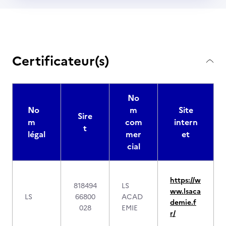
Certificateur(s)
No
No
m
Site
Sire
m
com
intern
t
légal
mer
et
cial
https://w
818494
LS
ww.lsaca
LS
66800
ACAD
demie.f
028
EMIE
r/