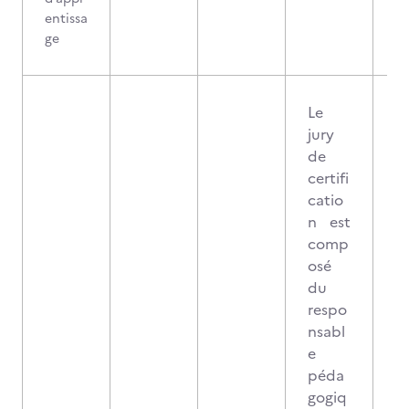
entissa
ge
Le
jury
de
certifi
catio
n est
comp
osé
du
respo
nsabl
e
péda
gogiq