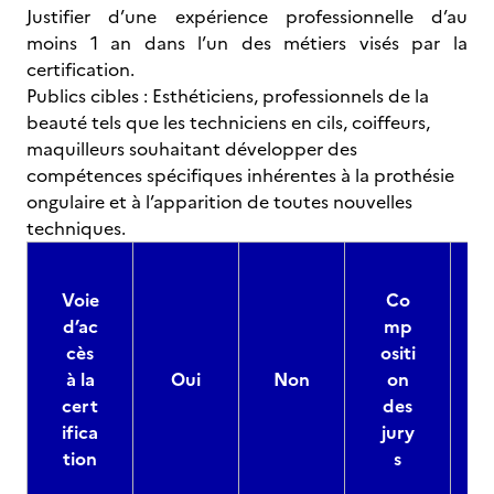
Justifier d’une expérience professionnelle d’au
moins 1 an dans l’un des métiers visés par la
certification.
Publics cibles : Esthéticiens, professionnels de la
beauté tels que les techniciens en cils, coiffeurs,
maquilleurs souhaitant développer des
compétences spécifiques inhérentes à la prothésie
ongulaire et à l’apparition de toutes nouvelles
techniques.
Voie
Co
d’ac
mp
cès
ositi
à la
Oui
Non
on
cert
des
ifica
jury
d
tion
s