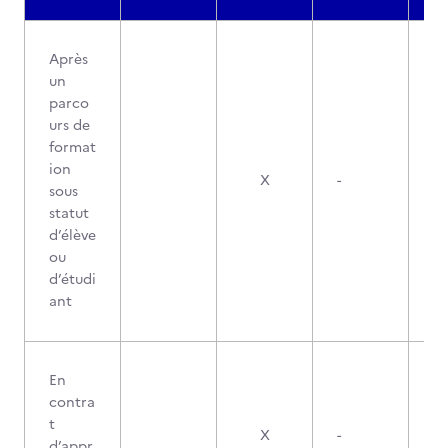
Après
un
parco
urs de
format
ion
X
-
sous
statut
d’élève
ou
d’étudi
ant
En
contra
t
X
-
d’appr