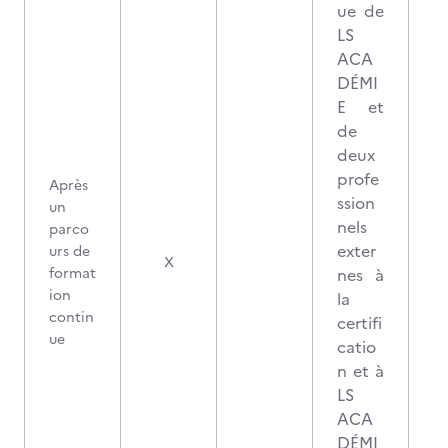
ue de
LS
ACA
DÉMI
E et
de
deux
profe
Après
ssion
un
nels
parco
exter
urs de
X
format
nes à
ion
la
contin
certifi
ue
catio
n et à
LS
ACA
DÉMI