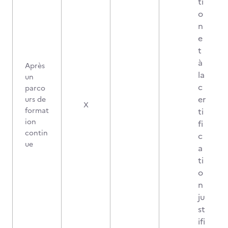
ti
o
n
e
t
à
Après
la
un
c
parco
er
urs de
X
format
ti
ion
fi
contin
c
ue
a
ti
o
n
ju
st
ifi