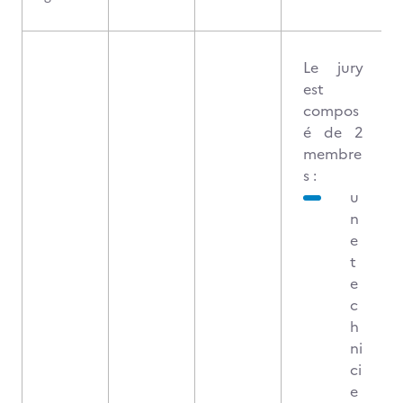
Le jury
est
compos
é de 2
membre
s :
u
n
e
t
e
c
h
ni
ci
e