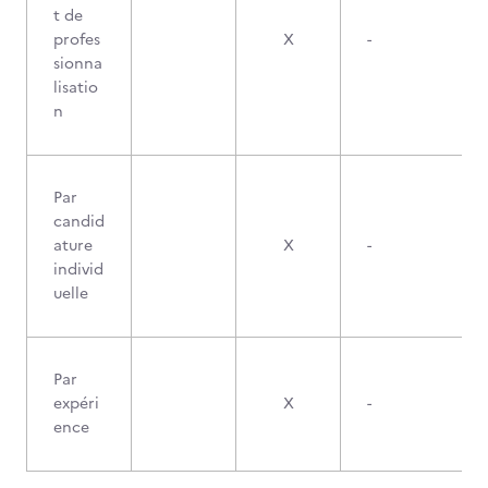
t de
profes
X
-
sionna
lisatio
n
Par
candid
ature
X
-
individ
uelle
Par
expéri
X
-
ence