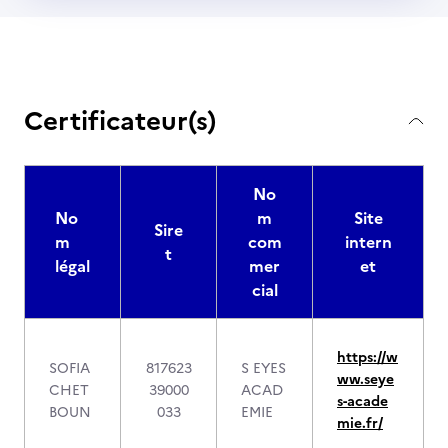
Certificateur(s)
No
No
m
Site
Sire
m
com
intern
t
légal
mer
et
cial
https://w
SOFIA
817623
S EYES
ww.seye
CHET
39000
ACAD
s-acade
BOUN
033
EMIE
mie.fr/