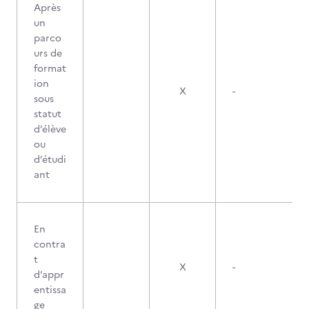
Après
un
parco
urs de
format
ion
X
-
sous
statut
d’élève
ou
d’étudi
ant
En
contra
t
X
-
d’appr
entissa
ge