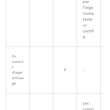
par
l'orga
nisme
teste
ur
certifi
é.
En
contra
t
X
-
d’appr
entissa
ge
Les
comp