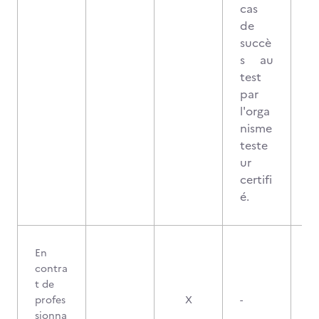
cas
de
succè
s au
test
par
l'orga
nisme
teste
ur
certifi
é.
En
contra
t de
profes
X
-
sionna