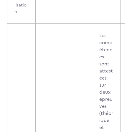
lisatio
n
Les
comp
étenc
es
sont
attest
ées
sur
deux
épreu
ves
(théor
ique
et