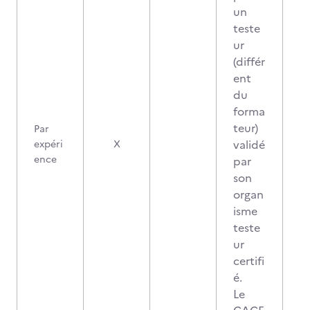
un
teste
ur
(différ
ent
du
forma
teur)
Par
validé
expéri
X
ence
par
son
organ
isme
teste
ur
certifi
é.
Le