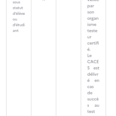
sous
par
statut
son
d’élève
organ
ou
isme
d’étudi
teste
ant
ur
certifi
é.
Le
CACE
S est
délivr
é en
cas
de
succè
s au
test