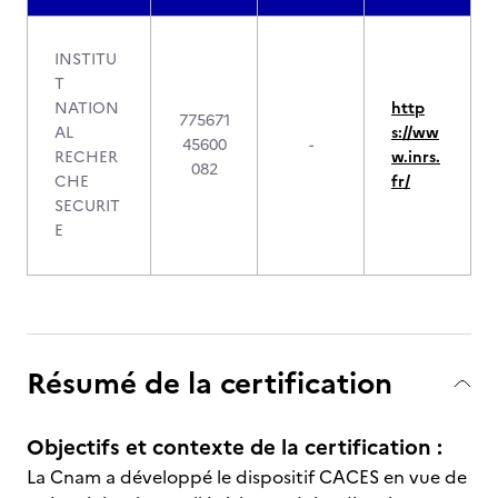
INSTITU
T
NATION
http
775671
AL
s://ww
45600
-
RECHER
w.inrs.
082
CHE
fr/
SECURIT
E
Résumé de la certification
Objectifs et contexte de la certification :
La Cnam a développé le dispositif CACES en vue de