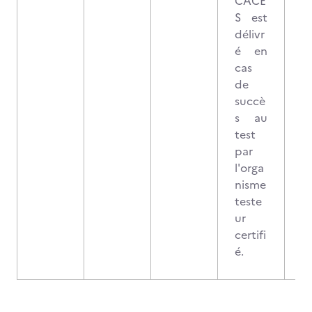
CACE
S est
délivr
é en
cas
de
succè
s au
test
par
l'orga
nisme
teste
ur
certifi
é.