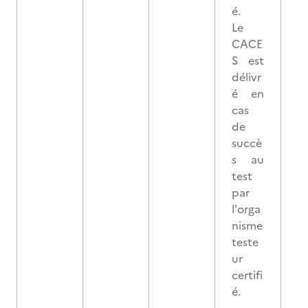
é.
Le
CACE
S est
délivr
é en
cas
de
succè
s au
test
par
l'orga
nisme
teste
ur
certifi
é.