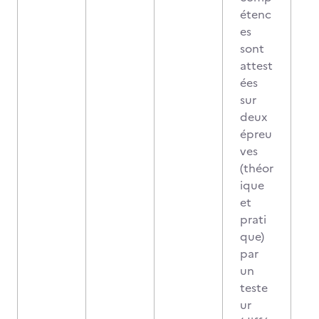
étenc
es
sont
attest
ées
sur
deux
épreu
ves
(théor
ique
et
prati
que)
par
un
teste
ur