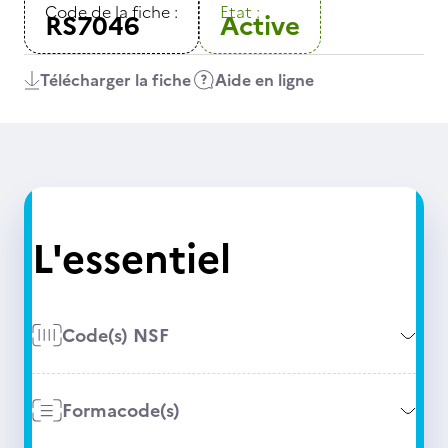
Code de la fiche :
Etat :
RS7046
Active
Télécharger la fiche
Aide en ligne
L'essentiel
Code(s) NSF
Formacode(s)