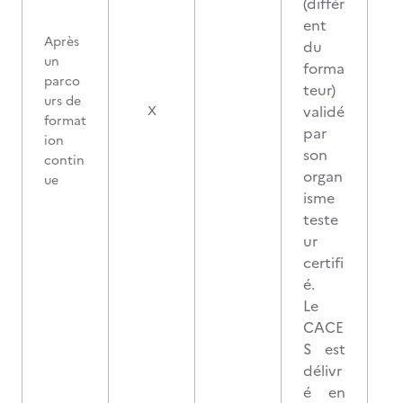
(différ
ent
Après
du
un
forma
parco
teur)
urs de
validé
X
format
par
ion
son
contin
organ
ue
isme
teste
ur
certifi
é.
Le
CACE
S est
délivr
é en