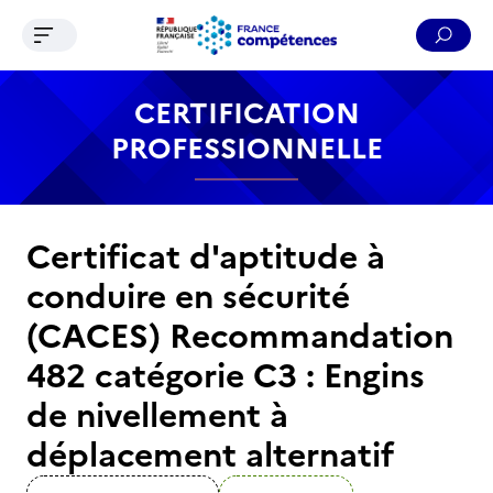
Ouvrir le menu de navigation
Reche
Contenu
Recherche
Menu
Pied de page
CERTIFICATION
PROFESSIONNELLE
Certificat d'aptitude à
conduire en sécurité
(CACES) Recommandation
482 catégorie C3 : Engins
de nivellement à
déplacement alternatif