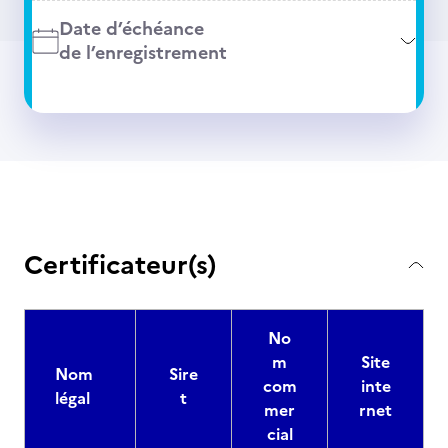
Date d’échéance
de l’enregistrement
Certificateur(s)
No
m
Site
Nom
Sire
com
inte
légal
t
mer
rnet
cial