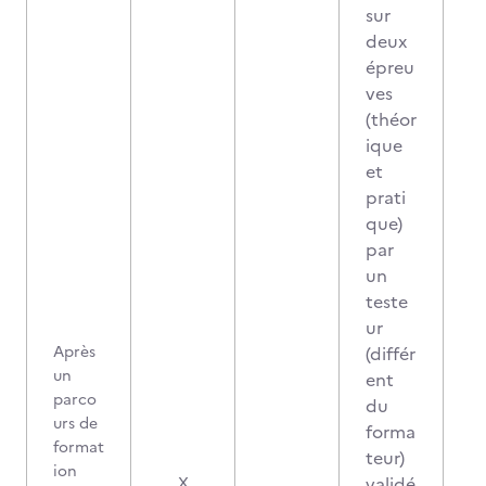
sur
deux
épreu
ves
(théor
ique
et
prati
que)
par
un
teste
ur
Après
(différ
un
ent
parco
du
urs de
forma
format
teur)
ion
validé
X