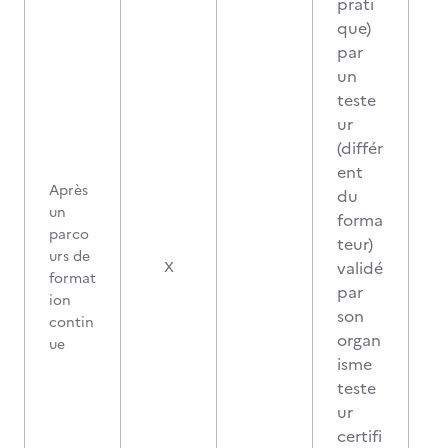
prati
que)
par
un
teste
ur
(différ
ent
Après
du
un
forma
parco
teur)
urs de
validé
X
format
par
ion
son
contin
organ
ue
isme
teste
ur
certifi