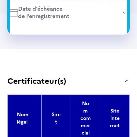
Date d’échéance
de l’enregistrement
Certificateur(s)
No
m
Site
Nom
Sire
com
inte
légal
t
mer
rnet
cial