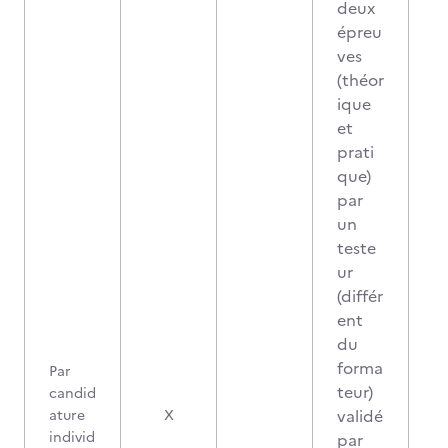
deux
épreu
ves
(théor
ique
et
prati
que)
par
un
teste
ur
(différ
ent
du
forma
Par
teur)
candid
validé
ature
X
individ
par