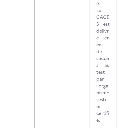
é.
Le
CACE
S est
délivr
é en
cas
de
succè
s au
test
par
l'orga
nisme
teste
ur
certifi
é.