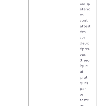
comp
étenc
es
sont
attest
ées
sur
deux
épreu
ves
(théor
ique
et
prati
que)
par
un
teste
ur