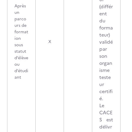
Après
(différ
un
ent
parco
du
urs de
forma
format
teur)
ion
validé
X
sous
par
statut
son
d’élève
organ
ou
isme
d’étudi
teste
ant
ur
certifi
é.
Le
CACE
S est
délivr