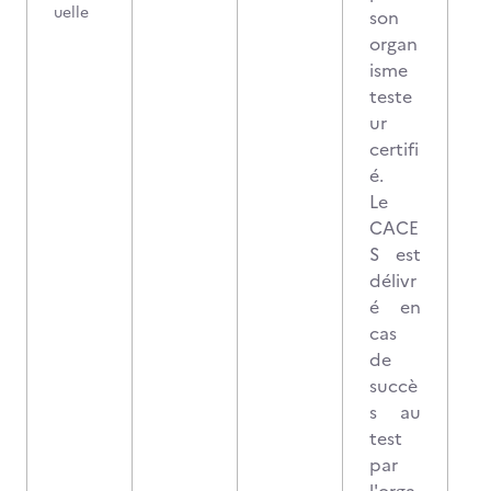
uelle
son
organ
isme
teste
ur
certifi
é.
Le
CACE
S est
délivr
é en
cas
de
succè
s au
test
par