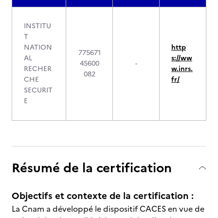
INSTITU
T
NATION
http
775671
AL
s://ww
45600
-
RECHER
w.inrs.
082
CHE
fr/
SECURIT
E
Résumé de la certification
Objectifs et contexte de la certification :
La Cnam a développé le dispositif CACES en vue de