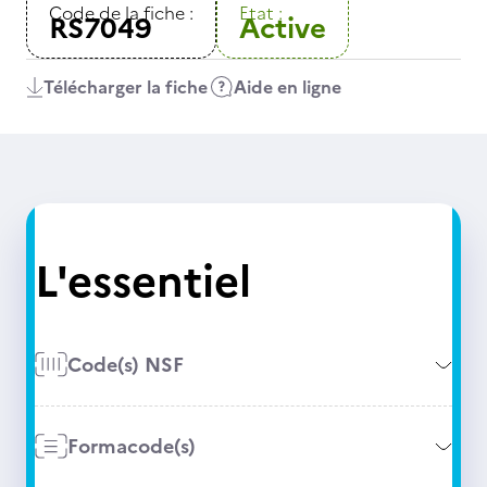
Code de la fiche :
Etat :
RS7049
Active
Télécharger la fiche
Aide en ligne
L'essentiel
Code(s) NSF
Formacode(s)