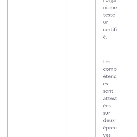
l'orga
nisme
teste
ur
certifi
é.
Les
comp
étenc
es
sont
attest
ées
sur
deux
épreu
ves