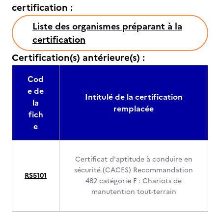
certification :
Liste des organismes préparant à la
certification
Certification(s) antérieure(s) :
Cod
e de
Intitulé de la certification
la
remplacée
fich
e
Certificat d'aptitude à conduire en
sécurité (CACES) Recommandation
RS5101
482 catégorie F : Chariots de
manutention tout-terrain