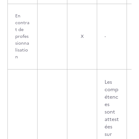
En
contra
t de
profes
X
-
sionna
lisatio
n
Les
comp
étenc
es
sont
attest
ées
sur