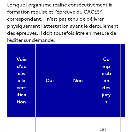
Lorsque l’organisme réalise consécutivement la
formation requise et l’épreuve du CACES®
correspondant, il n’est pas tenu de délivrer
physiquement l’attestation avant le déroulement
des épreuves. Il doit toutefois être en mesure de
l’éditer sur demande.
Voie
Co
d’ac
mp
cès
ositi
à la
Oui
Non
on
cert
des
ifica
jury
d
tion
s
Les