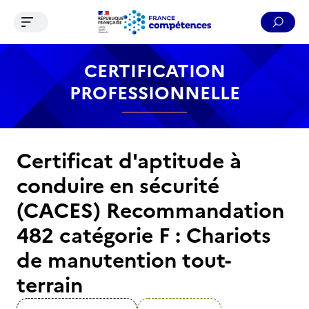
Ouvrir le menu de navigation
Reche
Contenu
Recherche
Menu
Pied de page
CERTIFICATION
PROFESSIONNELLE
Certificat d'aptitude à
conduire en sécurité
(CACES) Recommandation
482 catégorie F : Chariots
de manutention tout-
terrain