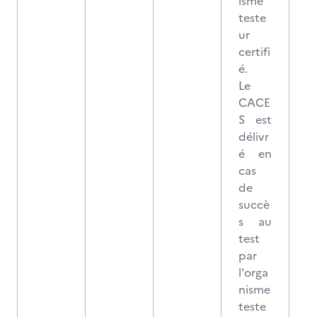
isme
teste
ur
certifi
é.
Le
CACE
S est
délivr
é en
cas
de
succè
s au
test
par
l'orga
nisme
teste