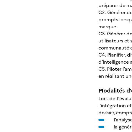
préparer de mani
C2. Générer de
prompts lorsqu
marque.
C3. Générer de 
utilisateurs et
communauté e
C4. Planifier, 
d’intelligence
C5. Piloter l’a
en réalisant une
Modalités d'
Lors de l'éval
l'intégration et
dossier, compr
l’analys
la génér