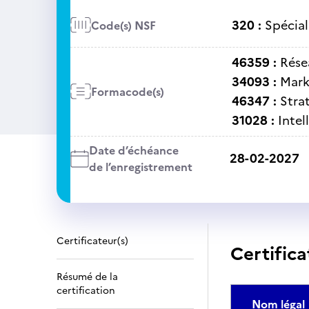
320 :
Spécial
Code(s) NSF
46359 :
Rése
34093 :
Mark
Formacode(s)
46347 :
Stra
31028 :
Intel
Date d’échéance
28-02-2027
de l’enregistrement
Certificateur(s)
Certifica
Résumé de la
certification
Nom légal