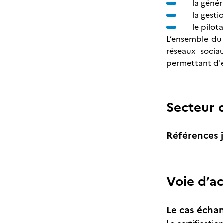
la génér
la gest
le pilot
L’ensemble du 
réseaux socia
permettant d'ex
Secteur d
Références j
Voie d’a
Le cas échan