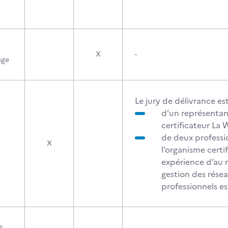
X
-
age
Le jury de délivrance e
d’un représentan
certificateur La
de deux professio
X
l’organisme certi
expérience d’au 
gestion des rése
professionnels es
e