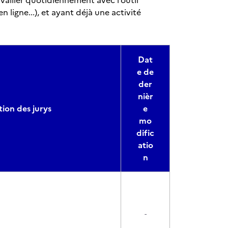
availler quotidiennement avec l’outil
 ligne...), et ayant déjà une activité
Dat
e de
der
nièr
ion des jurys
e
mo
dific
atio
n
-