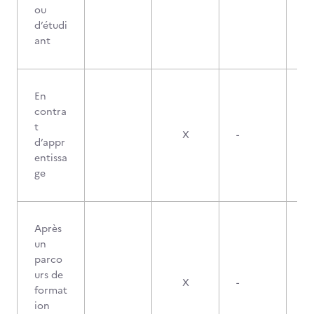
ou
d’étudi
ant
En
contra
t
X
-
d’appr
entissa
ge
Après
un
parco
urs de
X
-
format
ion