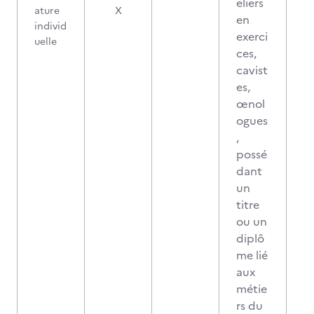
eliers
0
ature
X
en
individ
exerci
uelle
ces,
cavist
es,
œnol
ogues
,
possé
dant
un
titre
ou un
diplô
me lié
aux
métie
rs du