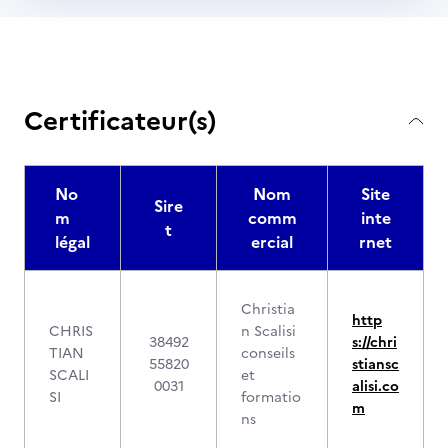
Certificateur(s)
No
Nom
Site
Sire
m
comm
inte
t
légal
ercial
rnet
Christia
http
CHRIS
n Scalisi
38492
s://chri
TIAN
conseils
55820
stiansc
SCALI
et
0031
alisi.co
SI
formatio
m
ns