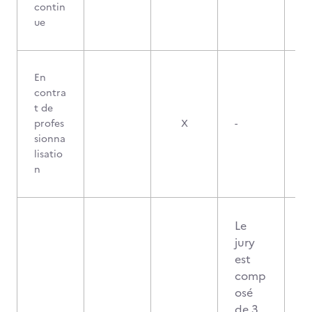
contin
ue
En
contra
t de
profes
X
-
sionna
lisatio
n
Le
jury
est
comp
osé
de 3