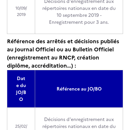
Décisions d'enregistrement aux
répertoires nationaux en date du
10/09/
2019
10 septembre 2019 -
Enregistrement pour 3 ans.
Référence des arrêtés et décisions publiés
au Journal Officiel ou au Bulletin Officiel
(enregistrement au RNCP, création
diplôme, accréditation…) :
Dat
e du
Référence au JO/BO
JO/B
O
Décisions d'enregistrement aux
répertoires nationaux en date du
25/02/