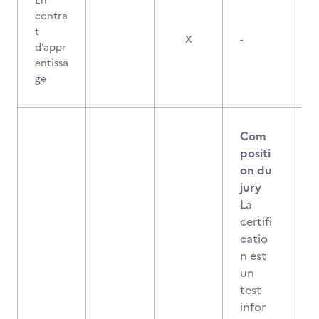
En
contra
t
X
-
d’appr
entissa
ge
Com
positi
on du
jury
La
certifi
catio
n est
un
test
infor