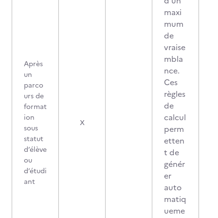
d’un
maxi
mum
de
vraise
mbla
Après
nce.
un
Ces
parco
règles
urs de
de
format
calcul
ion
0
X
sous
perm
statut
etten
d’élève
t de
ou
génér
d’étudi
er
ant
auto
matiq
ueme