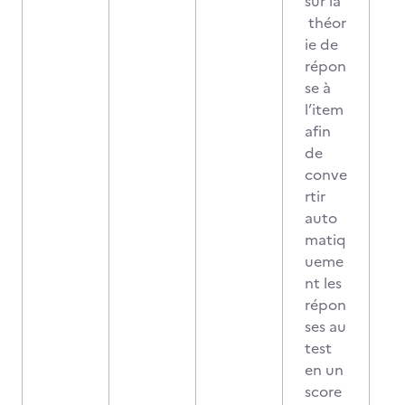
sur la
théor
ie de
répon
se à
l’item
afin
de
conve
rtir
auto
matiq
ueme
nt les
répon
ses au
test
en un
score