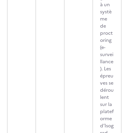
à un
systè
me
de
proct
oring
(e-
survei
llance
). Les
épreu
ves se
dérou
lent
sur la
platef
orme
d’Isog
rad