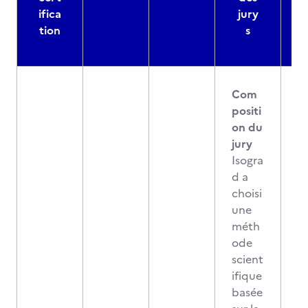
ifica
jury
d
tion
s
Com
positi
on du
jury
Isogra
d a
choisi
une
méth
ode
scient
ifique
basée