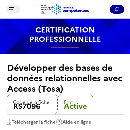
Ouvrir le menu de navigation
Reche
Contenu
Recherche
Menu
Pied de page
CERTIFICATION
PROFESSIONNELLE
Développer des bases de
données relationnelles avec
Access (Tosa)
Code de la fiche :
Etat :
RS7096
Active
Télécharger la fiche
Aide en ligne