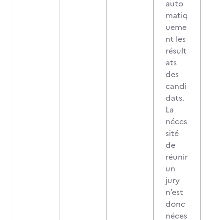
auto
matiq
ueme
nt les
résult
ats
des
candi
dats.
La
néces
sité
de
réunir
un
jury
n’est
donc
néces