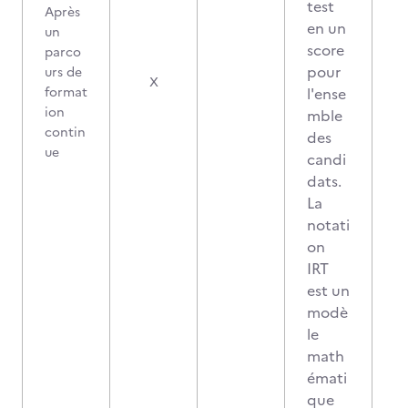
test
Après
en un
un
score
parco
pour
urs de
0
X
format
l'ense
ion
mble
contin
des
ue
candi
dats.
La
notati
on
IRT
est un
modè
le
math
émati
que