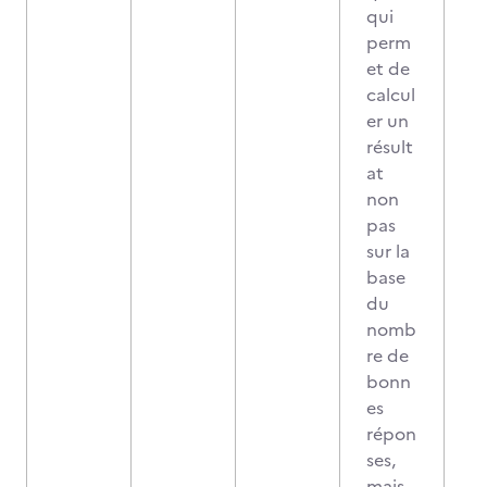
qui
perm
et de
calcul
er un
résult
at
non
pas
sur la
base
du
nomb
re de
bonn
es
répon
ses,
mais