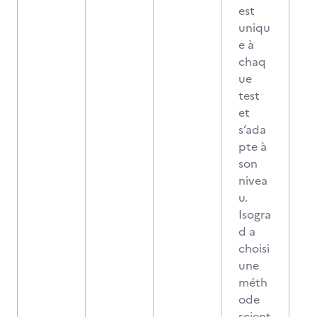
est
uniqu
e à
chaq
ue
test
et
s’ada
pte à
son
nivea
u.
Isogra
d a
choisi
une
méth
ode
scient