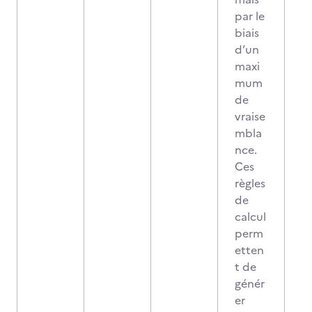
par le
biais
d’un
maxi
mum
de
vraise
mbla
nce.
Ces
règles
de
calcul
perm
etten
t de
génér
er