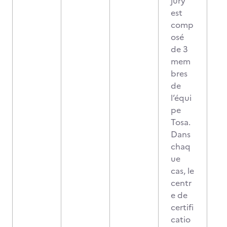
jury
est
comp
osé
de 3
mem
bres
de
l’équi
pe
Tosa.
Dans
chaq
ue
cas, le
centr
e de
certifi
catio