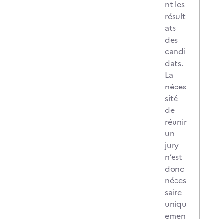
nt les
résult
ats
des
candi
dats.
La
néces
sité
de
réunir
un
jury
n’est
donc
néces
saire
uniqu
emen