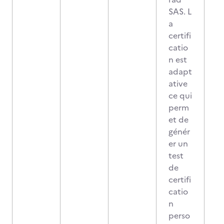
SAS. L
a
certifi
catio
n est
adapt
ative
ce qui
perm
et de
génér
er un
test
de
certifi
catio
n
perso