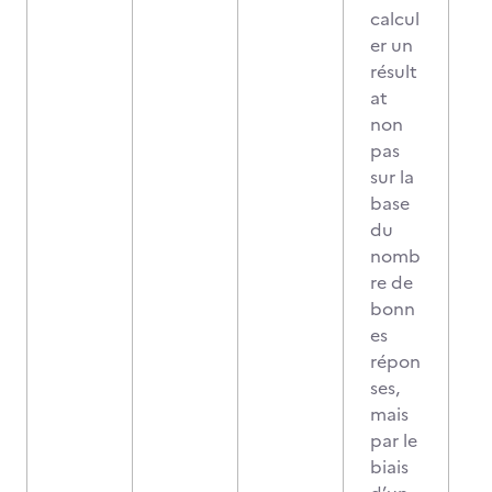
calcul
er un
résult
at
non
pas
sur la
base
du
nomb
re de
bonn
es
répon
ses,
mais
par le
biais