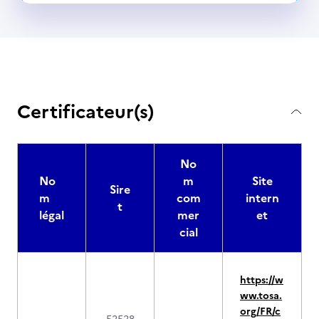
Certificateur(s)
No
No
m
Site
Sire
m
com
intern
t
légal
mer
et
cial
https://w
ww.tosa.
org/FR/c