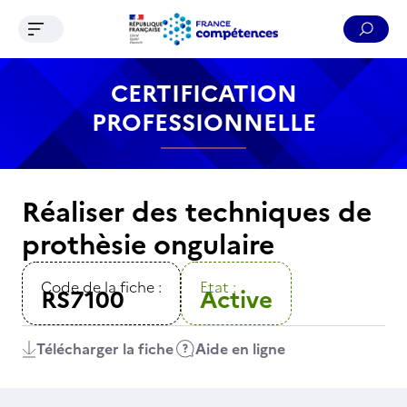
Ouvrir le menu de navigation
Reche
Contenu
Recherche
Menu
Pied de page
CERTIFICATION
PROFESSIONNELLE
Réaliser des techniques de
prothèsie ongulaire
Code de la fiche :
Etat :
RS7100
Active
Télécharger la fiche
Aide en ligne