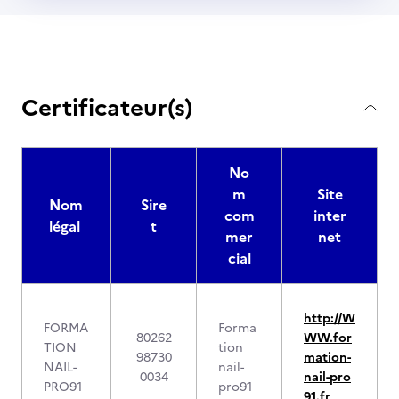
Certificateur(s)
No
m
Site
Nom
Sire
com
inter
légal
t
mer
net
cial
http://W
FORMA
Forma
80262
WW.for
TION
tion
98730
mation-
NAIL-
nail-
0034
nail-pro
PRO91
pro91
91.fr