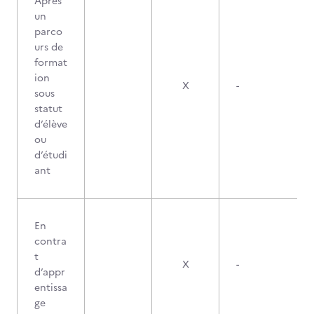
Après
un
parco
urs de
format
ion
X
-
sous
statut
d’élève
ou
d’étudi
ant
En
contra
t
X
-
d’appr
entissa
ge