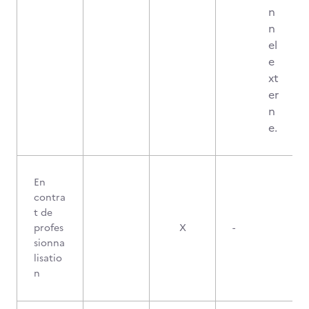
n
n
el
e
xt
er
n
e.
En
contra
t de
profes
X
-
sionna
lisatio
n