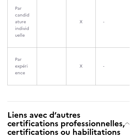
Par
candid
ature
X
-
individ
uelle
Par
expéri
X
-
ence
Liens avec d’autres
certifications professionnelles,
certifications ou habilitations