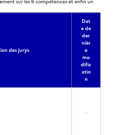
nement sur les 6 compétences et enfin un
Dat
e de
der
nièr
on des jurys
e
mo
dific
atio
n
-