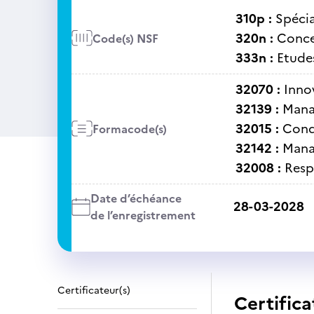
310p :
Spécia
320n :
Conce
Code(s) NSF
333n :
Etude
32070 :
Inno
32139 :
Mana
32015 :
Cond
Formacode(s)
32142 :
Mana
32008 :
Resp
Date d’échéance
28-03-2028
de l’enregistrement
Certificateur(s)
Certifica