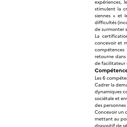
expériences, l
stimulent la c
siennes » et l
difficultés (in
de surmonter se
La certificati
concevoir et m
compétences n
retourne dans 
de facilitateur
Compétences
Les 6 compétenc
Cadrer la dem
dynamiques col
sociétale et e
des personnes 
Concevoir un d
mettant au poi
dispositif de 