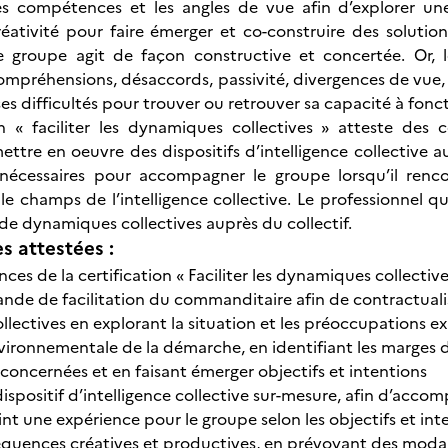
es compétences et les angles de vue afin d’explorer une
réativité pour faire émerger et co-construire des solution
e groupe agit de façon constructive et concertée. Or, l
compréhensions, désaccords, passivité, divergences de vue, con
s difficultés pour trouver ou retrouver sa capacité à fonct
on « faciliter les dynamiques collectives » atteste des
ettre en oeuvre des dispositifs d’intelligence collective a
écessaires pour accompagner le groupe lorsqu’il rencon
le champs de l’intelligence collective. Le professionnel q
 de dynamiques collectives auprès du collectif.
 attestées :
es de la certification « Faciliter les dynamiques collective
ande de facilitation du commanditaire afin de contractu
lectives en explorant la situation et les préoccupations e
nvironnementale de la démarche, en identifiant les marges
concernées et en faisant émerger objectifs et intentions
ispositif d’intelligence collective sur-mesure, afin d’acco
nt une expérience pour le groupe selon les objectifs et int
séquences créatives et productives, en prévoyant des modal