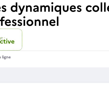
les dynamiques coll
fessionnel
t :
ctive
 ligne