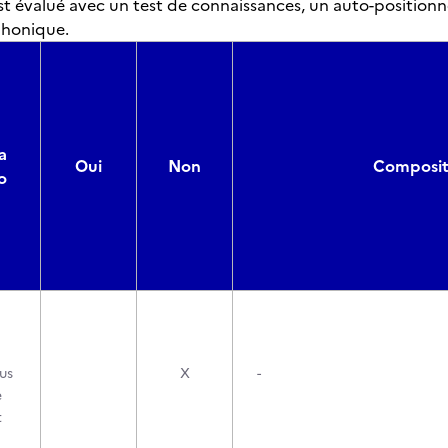
st évalué avec un test de connaissances, un auto-position
phonique.
a
Oui
Non
Compositi
o
us
X
-
e
t