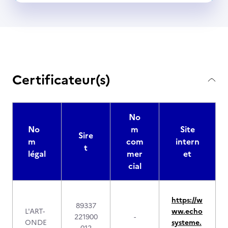
Certificateur(s)
No
No
m
Site
Sire
m
com
intern
t
légal
mer
et
cial
https://w
89337
L'ART-
ww.echo
221900
-
ONDE
systeme.