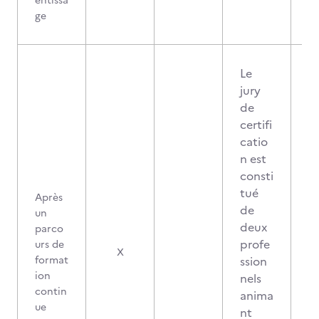
entissa
ge
Le
jury
de
certifi
catio
n est
consti
tué
Après
de
un
deux
parco
profe
urs de
X
format
ssion
ion
nels
contin
anima
ue
nt