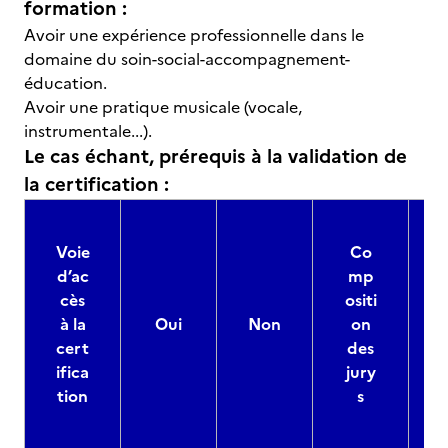
formation :
Avoir une expérience professionnelle dans le
domaine du soin-social-accompagnement-
éducation.
Avoir une pratique musicale (vocale,
instrumentale...).
Le cas échant, prérequis à la validation de
la certification :
Voie
Co
d’ac
mp
cès
ositi
à la
Oui
Non
on
cert
des
ifica
jury
d
tion
s