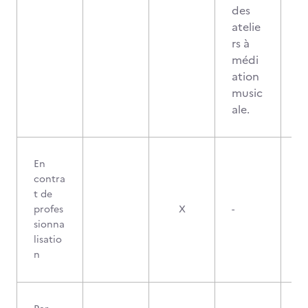
des
atelie
rs à
médi
ation
music
ale.
En
contra
t de
profes
X
-
sionna
lisatio
n