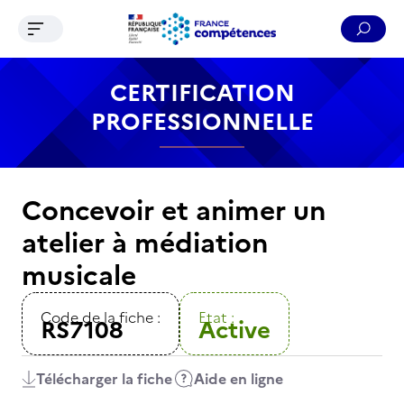
Ouvrir le menu de navigation
Reche
Contenu
Recherche
Menu
Pied de page
CERTIFICATION
PROFESSIONNELLE
Concevoir et animer un
atelier à médiation
musicale
Code de la fiche :
Etat :
RS7108
Active
Télécharger la fiche
Aide en ligne