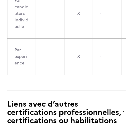
Par
candid
ature
X
-
individ
uelle
Par
expéri
X
-
ence
Liens avec d’autres
certifications professionnelles,
certifications ou habilitations