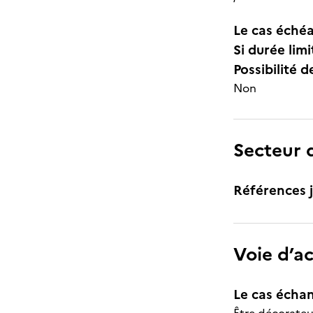
Le cas échéa
Si durée lim
Possibilité d
Non
Secteur d
Références j
Voie d’a
Le cas échan