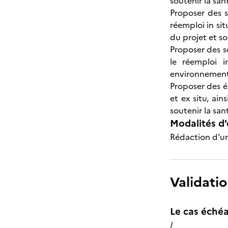
soutenir la sa
Proposer des s
réemploi in sit
du projet et s
Proposer des s
le réemploi i
environnementa
Proposer des é
et ex situ, ai
soutenir la sa
Modalités d'
Rédaction d’un 
Validatio
Le cas échéa
/