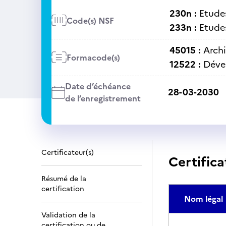
230n :
Etudes
Code(s) NSF
233n :
Etudes
45015 :
Archi
Formacode(s)
12522 :
Déve
Date d’échéance
28-03-2030
de l’enregistrement
Certificateur(s)
Certifica
Résumé de la
certification
Nom légal
Validation de la
certification ou de