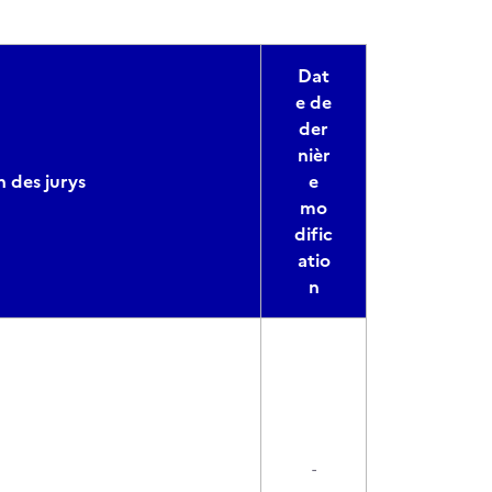
Dat
e de
der
nièr
 des jurys
e
mo
dific
atio
n
-