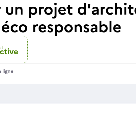
 un projet d'archi
e éco responsable
t :
ctive
 ligne