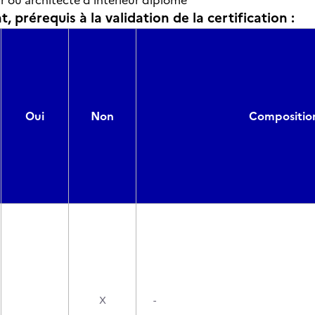
r ou architecte d’intérieur diplômé
, prérequis à la validation de la certification :
Oui
Non
Composition
X
-