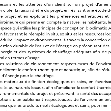
besoins et les attentes d’un client sur un projet d’amé
 cibler la raison d'être du projet, en réalisant une étude
e projet et en explorant les préférences esthétiques et 
intérieure qui prenne en compte la nature, les habitants, leu
pace qui utilise les principes de conception bioclimatique e
n favorisant le réemploi in situ, ex situ et les ressources lo
réduire l’impact environnemental à travers la conception d
gestion durable de l’eau et de l’énergie en préconisant de
énergie et des systèmes de chauffage adéquats afin de p
al en termes d’usage
es solutions de cloisonnement respectueuses de l'enviro
méliorent le confort thermique et acoustique, afin de rédu
d'énergie pour le chauffage.
 matériaux de finition écologiques et sains, en favorisan
clés ou naturels locaux, afin d’améliorer le confort thermi
vironnementale du projet et préservant la santé des occup
lutions d'ameublement respectueuses de l'environnement e
, ainsi que les produits neufs écologiques et sains, pour mi