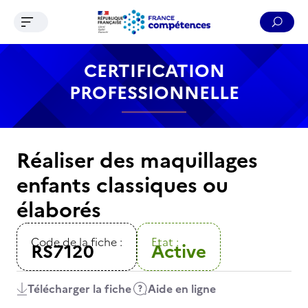
Ouvrir le menu de navigation
Reche
Contenu
Recherche
Menu
Pied de page
CERTIFICATION
PROFESSIONNELLE
Réaliser des maquillages
enfants classiques ou
élaborés
Code de la fiche :
Etat :
RS7120
Active
Télécharger la fiche
Aide en ligne