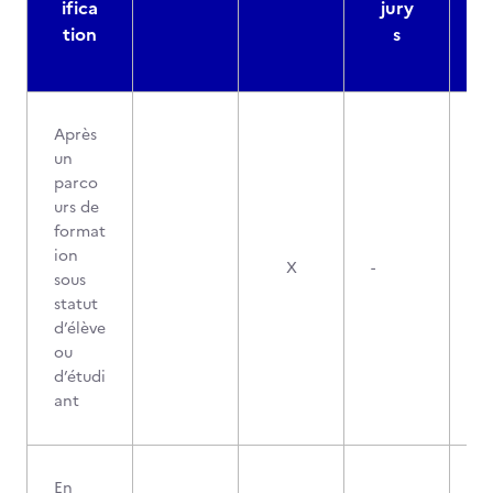
ifica
jury
d
tion
s
Après
un
parco
urs de
format
ion
X
-
sous
statut
d’élève
ou
d’étudi
ant
En