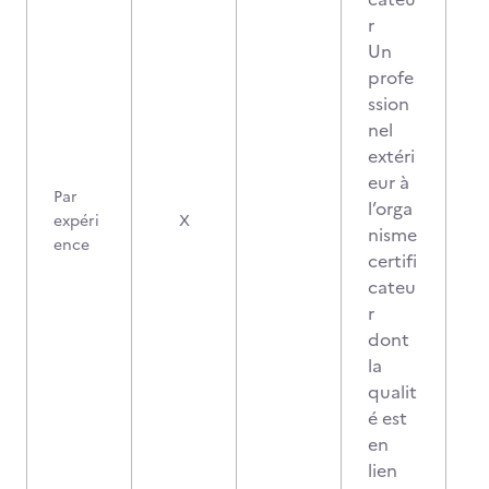
r
Un
profe
ssion
nel
extéri
eur à
Par
l’orga
0
expéri
X
nisme
ence
certifi
cateu
r
dont
la
qualit
é est
en
lien