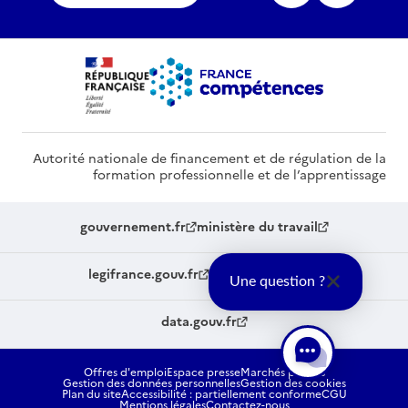
Autorité nationale de financement et de régulation de la
formation professionnelle et de l’apprentissage
gouvernement.fr
ministère du travail
legifrance.gouv.fr
service-public.fr
Une question ?
data.gouv.fr
Offres d'emploi
Espace presse
Marchés publics
Gestion des données personnelles
Gestion des cookies
Plan du site
Accessibilité : partiellement conforme
CGU
Mentions légales
Contactez-nous