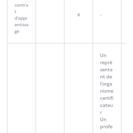
contra
t
X
-
d’appr
entissa
ge
Un
repré
senta
nt de
l’orga
nisme
certifi
cateu
r
Un
profe