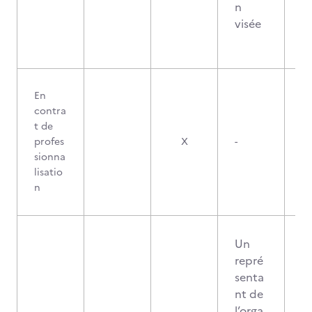
n
visée
En
contra
t de
profes
X
-
sionna
lisatio
n
Un
repré
senta
nt de
l’orga