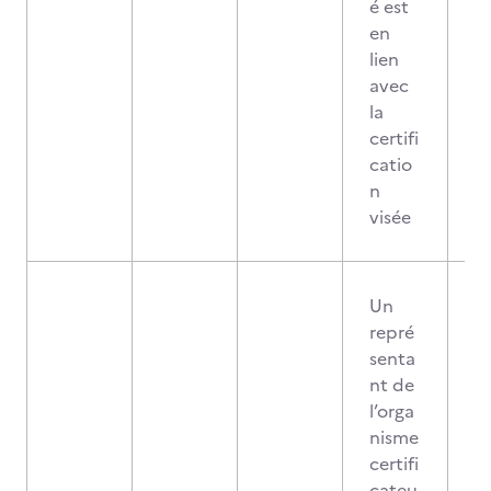
é est
en
lien
avec
la
certifi
catio
n
visée
Un
repré
senta
nt de
l’orga
nisme
certifi
cateu