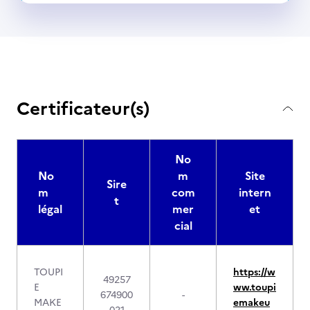
Certificateur(s)
No
No
m
Site
Sire
m
com
intern
t
légal
mer
et
cial
TOUPI
https://w
49257
E
ww.toupi
674900
-
MAKE
emakeu