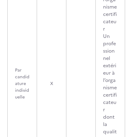
nisme
certifi
cateu
r
Un
profe
ssion
nel
extéri
Par
eur à
candid
l’orga
0
ature
X
nisme
individ
certifi
uelle
cateu
r
dont
la
qualit