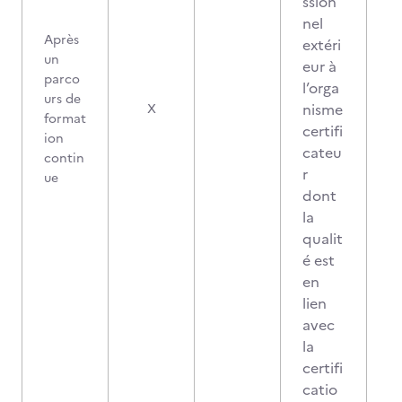
ssion
nel
Après
extéri
un
eur à
parco
l’orga
urs de
0
nisme
X
format
certifi
ion
cateu
contin
r
ue
dont
la
qualit
é est
en
lien
avec
la
certifi
catio