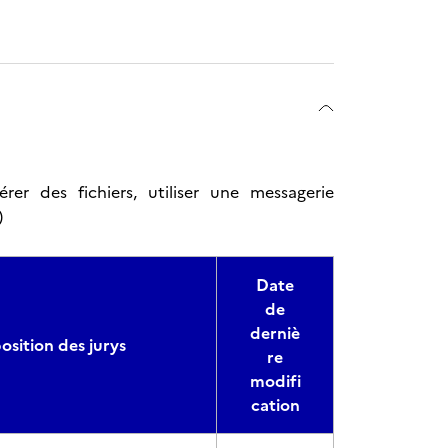
rer des fichiers, utiliser une messagerie
)
Date
de
derniè
sition des jurys
re
modifi
cation