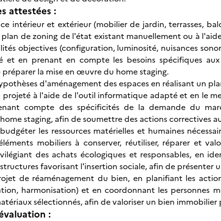
 attestées :
ce intérieur et extérieur (mobilier de jardin, terrasses, ba
 plan de zoning de l'état existant manuellement ou à l'aide
lités objectives (configuration, luminosité, nuisances sonore
ié et en prenant en compte les besoins spécifiques aux
e préparer la mise en œuvre du home staging.
ypothèses d'aménagement des espaces en réalisant un pla
t projeté à l'aide de l'outil informatique adapté et en le m
tenant compte des spécificités de la demande du marc
home staging, afin de soumettre des actions correctives a
 budgéter les ressources matérielles et humaines nécessa
éléments mobiliers à conserver, réutiliser, réparer et val
ivilégiant des achats écologiques et responsables, en id
s structures favorisant l'insertion sociale, afin de présente
projet de réaménagement du bien, en planifiant les act
tion, harmonisation) et en coordonnant les personnes mo
atériaux sélectionnés, afin de valoriser un bien immobilier 
évaluation :