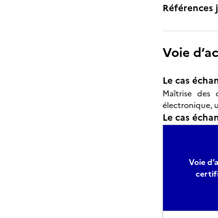
Références j
Voie d’a
Le cas échan
Maîtrise des 
électronique, u
Le cas échant
Voie d’a
certif