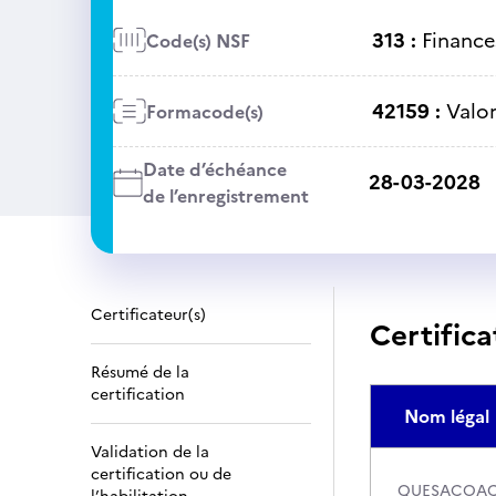
313 :
Finance
Code(s) NSF
42159 :
Valor
Formacode(s)
Date d’échéance
28-03-2028
de l’enregistrement
Certificateur(s)
Certifica
Résumé de la
certification
Nom légal
Validation de la
certification ou de
QUESACOA