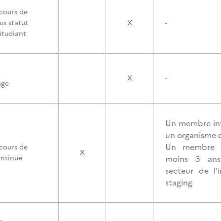
cours de
us statut
X
-
étudiant
X
-
age
Un membre in
un organisme 
Un membre e
cours de
X
ontinue
moins 3 ans
secteur de l
staging