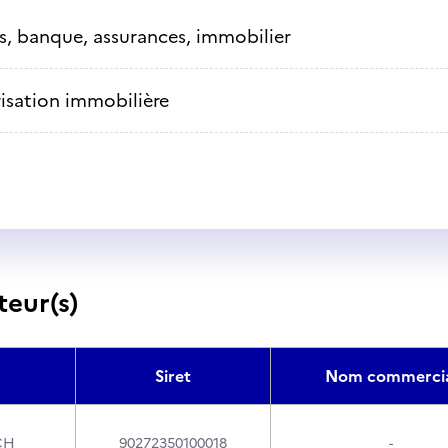
s, banque, assurances, immobilier
isation immobilière
teur(s)
Siret
Nom commercia
CH
90272350100018
-