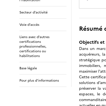
l’habilitation
Secteur d’activité
Voie d’accès
Résumé de
Liens avec d’autres
Objectifs et 
certifications
professionnelles,
Dans un march
certifications ou
acquéreurs, l
habilitations
stratégique po
immobiliers, 
Base légale
maximiser l'att
Cette certific
Pour plus d’informations
solutions d’am
préserver la v
espaces, le 
commanditaire
actuelles en m