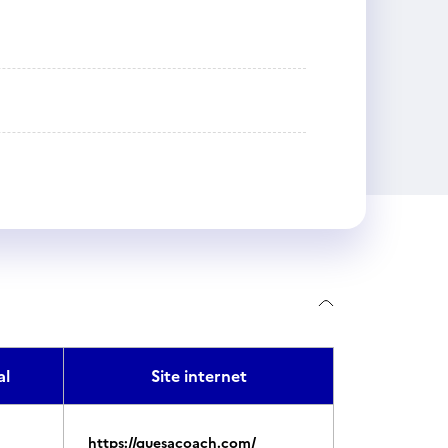
l
Site internet
https://quesacoach.com/