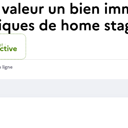
valeur un bien imm
iques de home sta
t :
ctive
 ligne