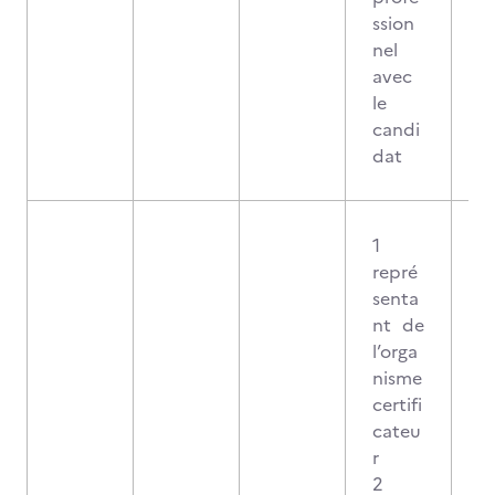
ssion
nel
avec
le
candi
dat
1
repré
senta
nt de
l’orga
nisme
certifi
cateu
r
2