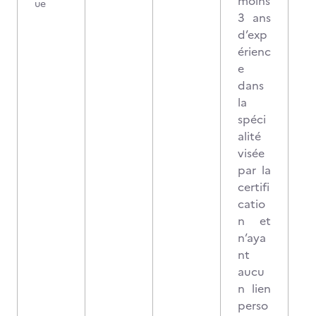
moins
ue
3 ans
d’exp
érienc
e
dans
la
spéci
alité
visée
par la
certifi
catio
n et
n’aya
nt
aucu
n lien
perso