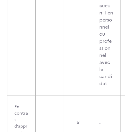
aucu
n lien
perso
nnel
ou
profe
ssion
nel
avec
le
candi
dat
En
contra
t
X
-
d’appr