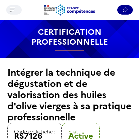
Ouvrir le menu de navigation
Reche
Contenu
Recherche
Menu
Pied de page
CERTIFICATION
PROFESSIONNELLE
Intégrer la technique de
dégustation et de
valorisation des huiles
d'olive vierges à sa pratique
professionnelle
Code de la fiche :
Etat :
RS7126
Active