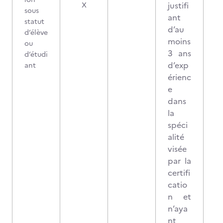
justifi
X
sous
ant
statut
d’au
d’élève
moins
ou
3 ans
d’étudi
d’exp
ant
érienc
e
dans
la
spéci
alité
visée
par la
certifi
catio
n et
n’aya
nt