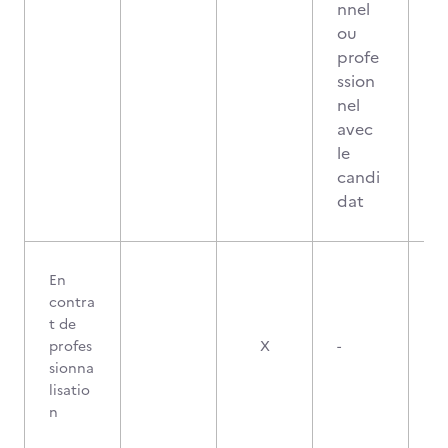
nnel
ou
profe
ssion
nel
avec
le
candi
dat
En
contra
t de
0
profes
X
-
sionna
lisatio
n