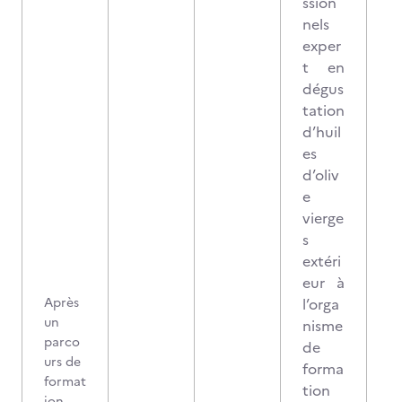
ssion
nels
exper
t en
dégus
tation
d’huil
es
d’oliv
e
vierge
s
extéri
eur à
Après
l’orga
un
nisme
parco
de
urs de
forma
format
tion
ion
3