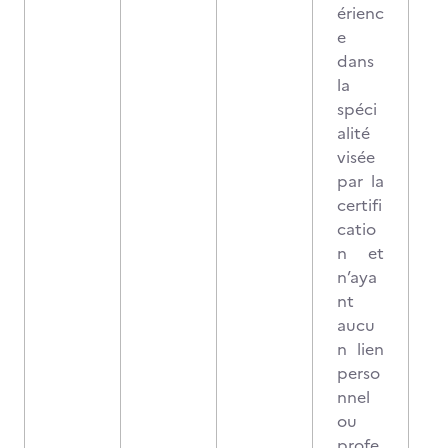
érienc
e
dans
la
spéci
alité
visée
par la
certifi
catio
n et
n’aya
nt
aucu
n lien
perso
nnel
ou
profe