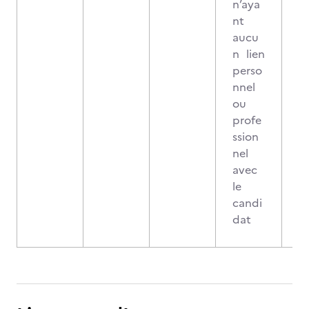
n’aya
nt
aucu
n lien
perso
nnel
ou
profe
ssion
nel
avec
le
candi
dat