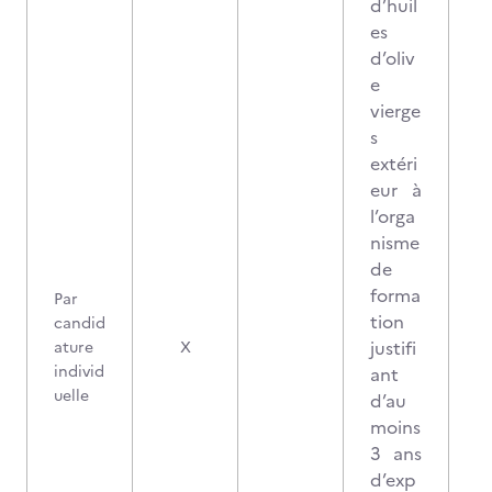
d’huil
es
d’oliv
e
vierge
s
extéri
eur à
l’orga
nisme
de
forma
Par
tion
candid
3
justifi
ature
X
individ
ant
uelle
d’au
moins
3 ans
d’exp