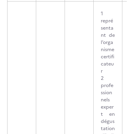
1
repré
senta
nt de
l’orga
nisme
certifi
cateu
r
2
profe
ssion
nels
exper
t en
dégus
tation