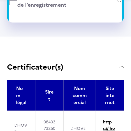
de l’enregistrement
Certificateur(s)
No
Nom
Site
Sire
m
comm
inte
t
légal
ercial
rnet
98403
http
L'HOV
73250
L'HOVE
s://lho