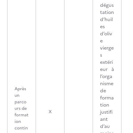
dégus
tation
d’huil
es
d’oliv
e
vierge
s
extéri
eur à
l’orga
nisme
Après
de
un
forma
parco
tion
urs de
0
justifi
X
format
ant
ion
d’au
contin