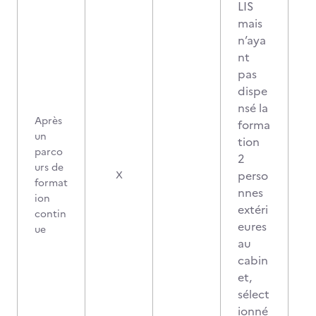
LIS
mais
n’aya
nt
pas
dispe
nsé la
Après
forma
un
tion
parco
2
urs de
0
perso
X
format
nnes
ion
extéri
contin
eures
ue
au
cabin
et,
sélect
ionné