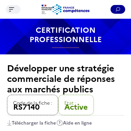
Ouvrir le menu de navigation
Reche
Contenu
Recherche
Menu
Pied de page
CERTIFICATION
PROFESSIONNELLE
Développer une stratégie
commerciale de réponses
aux marchés publics
Code de la fiche :
Etat :
RS7140
Active
Télécharger la fiche
Aide en ligne