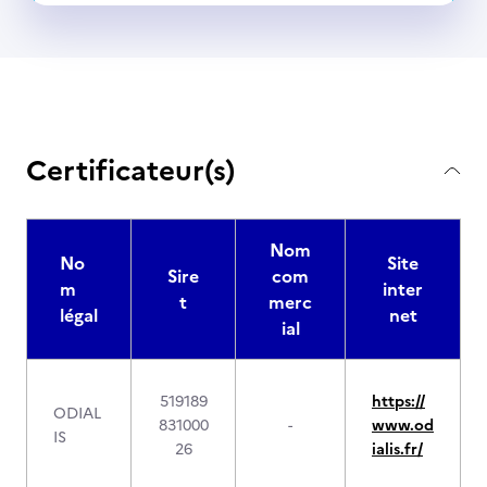
Certificateur(s)
Nom
No
Site
Sire
com
m
inter
t
merc
légal
net
ial
519189
https://
ODIAL
831000
-
www.od
IS
26
ialis.fr/