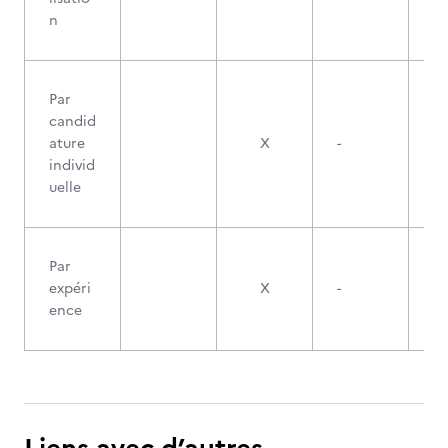
n
Par
candid
ature
X
-
individ
uelle
Par
expéri
X
-
ence
Liens avec d’autres