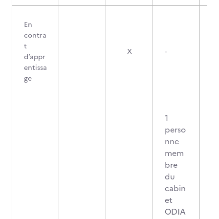
En
contra
t
X
-
d’appr
entissa
ge
1
perso
nne
mem
bre
du
cabin
et
ODIA