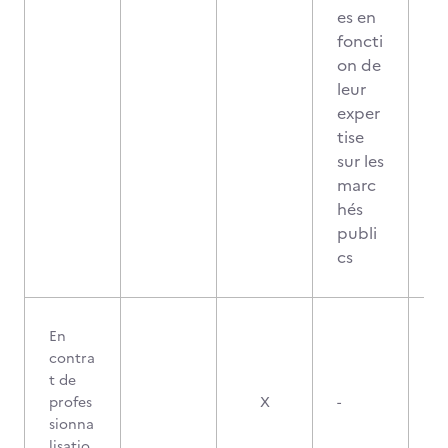
es en
foncti
on de
leur
exper
tise
sur les
marc
hés
publi
cs
En
contra
t de
profes
X
-
sionna
lisatio