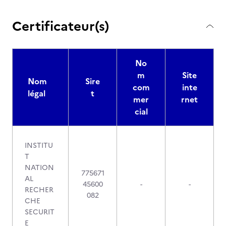
Certificateur(s)
No
m
Site
Nom
Sire
com
inte
légal
t
mer
rnet
cial
INSTITU
T
NATION
775671
AL
45600
-
-
RECHER
082
CHE
SECURIT
E