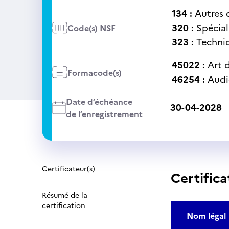
134 :
Autres d
320 :
Spécial
Code(s) NSF
323 :
Techniq
45022 :
Art 
Formacode(s)
46254 :
Audi
Date d’échéance
30-04-2028
de l’enregistrement
Certificateur(s)
Certifica
Résumé de la
certification
Nom légal