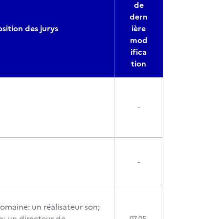
de
dern
ition des jurys
ière
mod
ifica
tion
-
-
omaine: un réalisateur son;
n; un directeur de
07-05-