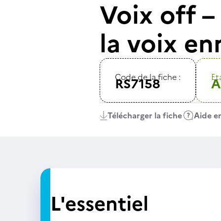
Voix off –
la voix en
Code de la fiche :
Eta
RS7158
A
Télécharger la fiche
Aide en
L'essentiel