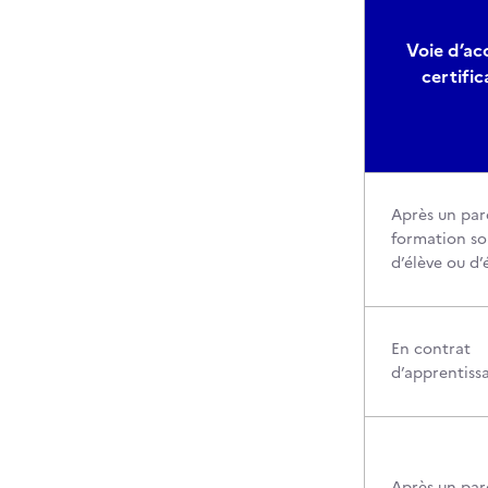
Voie d’acc
certific
Après un par
formation so
d’élève ou d’
En contrat
d’apprentiss
Après un par