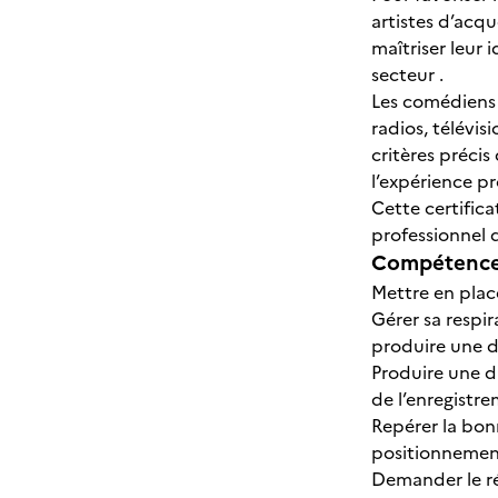
artistes d’acq
maîtriser leur 
secteur .
Les comédiens 
radios, télévi
critères précis
l’expérience p
Cette certific
professionnel d
Compétences
Mettre en plac
Gérer sa respi
produire une di
Produire une di
de l’enregistr
Repérer la bon
positionnement 
Demander le ré