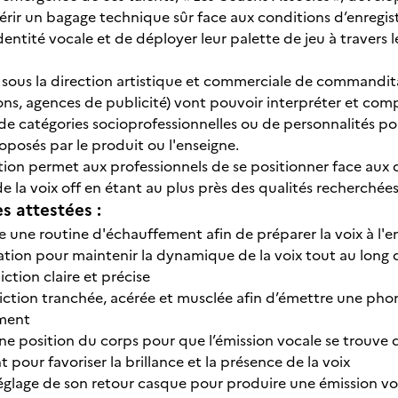
uérir un bagage technique sûr face aux conditions d’enregi
identité vocale et de déployer leur palette de jeu à travers 
sous la direction artistique et commerciale de commanditair
sions, agences de publicité) vont pouvoir interpréter et c
 de catégories socioprofessionnelles ou de personnalités pou
roposés par le produit ou l'enseigne.
ation permet aux professionnels de se positionner face au
e la voix off en étant au plus près des qualités recherchée
 attestées :
e une routine d'échauffement afin de préparer la voix à l'
ration pour maintenir la dynamique de la voix tout au long 
ction claire et précise
ction tranchée, acérée et musclée afin d’émettre une phonat
ement
ne position du corps pour que l’émission vocale se trouve d
pour favoriser la brillance et la présence de la voix
glage de son retour casque pour produire une émission voca