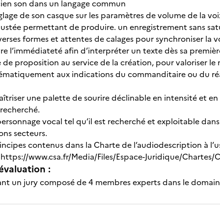
icien son dans un langage commun
églage de son casque sur les paramètres de volume de la vo
justée permettant de produire. un enregistrement sans sat
iverses formes et attentes de calages pour synchroniser la v
e l’immédiateté afin d’interpréter un texte dès sa premièr
 de proposition au service de la création, pour valoriser le
matiquement aux indications du commanditaire ou du réal
aîtriser une palette de sourire déclinable en intensité et e
 recherché.
personnage vocal tel qu’il est recherché et exploitable dans
bons secteurs.
rincipes contenus dans la Charte de l’audiodescription à l
 https://www.csa.fr/Media/Files/Espace-Juridique/Chartes/C
évaluation :
nt un jury composé de 4 membres experts dans le domai