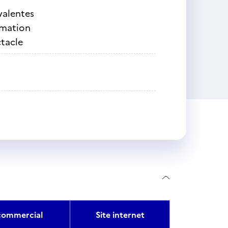
ivalentes
rmation
tacle
ommercial
Site internet