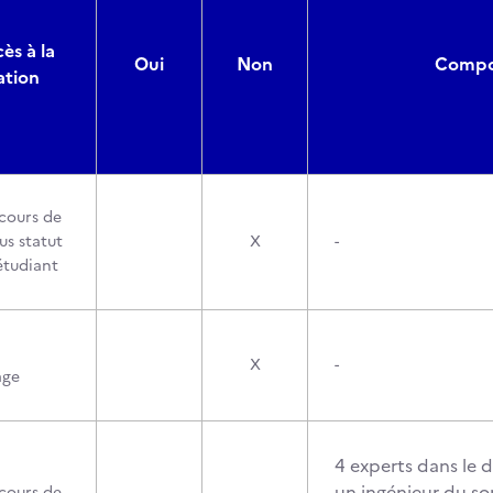
ès à la
Oui
Non
Compos
ation
cours de
us statut
X
-
étudiant
X
-
age
4 experts dans le d
un ingénieur du so
cours de