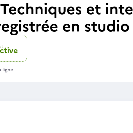
 Techniques et int
registrée en studio
t :
ctive
 ligne