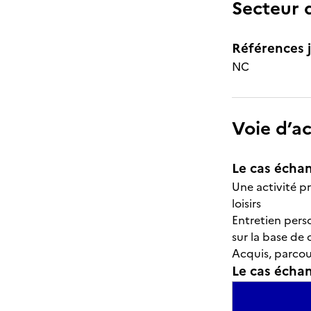
Secteur d
Références j
NC
Voie d’a
Le cas échan
Une activité p
loisirs
Entretien perso
sur la base de 
Acquis, parcour
Le cas échant