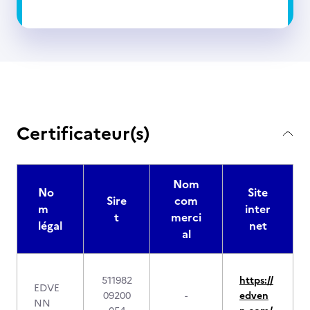
Certificateur(s)
Nom
No
Site
Sire
com
m
inter
t
merci
légal
net
al
511982
https://
EDVE
09200
-
edven
NN