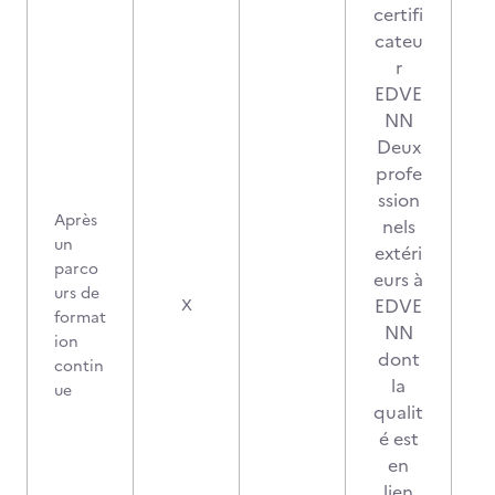
certifi
cateu
r
EDVE
NN
Deux
profe
ssion
Après
nels
un
extéri
parco
eurs à
urs de
2
EDVE
X
format
NN
ion
dont
contin
la
ue
qualit
é est
en
lien