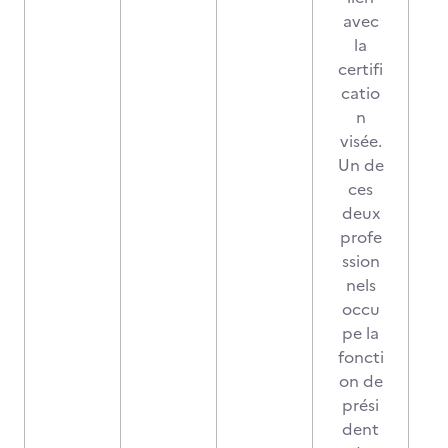
avec
la
certifi
catio
n
visée.
Un de
ces
deux
profe
ssion
nels
occu
pe la
foncti
on de
prési
dent