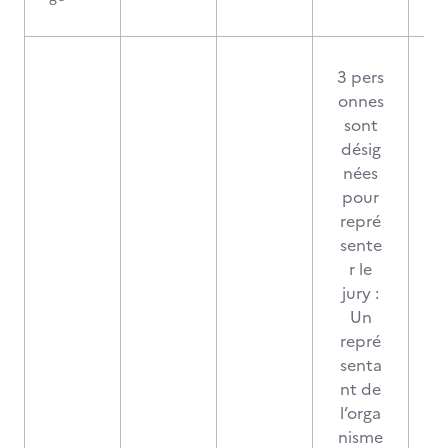
3 pers
onnes
sont
désig
nées
pour
repré
sente
r le
jury :
Un
repré
senta
nt de
l’orga
nisme