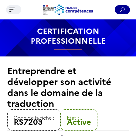
Ouvrir le menu de navigation
Reche
Contenu
Recherche
Menu
Pied de page
CERTIFICATION
PROFESSIONNELLE
Entreprendre et
développer son activité
dans le domaine de la
traduction
Code de la fiche :
Etat :
RS7203
Active