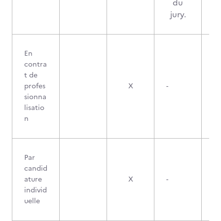
du
jury.
En
contra
t de
profes
X
-
sionna
lisatio
n
Par
candid
ature
X
-
individ
uelle