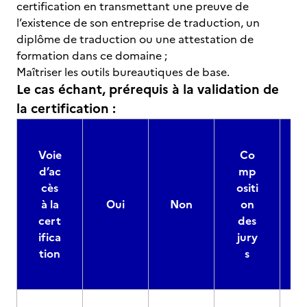
certification en transmettant une preuve de
l’existence de son entreprise de traduction, un
diplôme de traduction ou une attestation de
formation dans ce domaine ;
Maîtriser les outils bureautiques de base.
Le cas échant, prérequis à la validation de
la certification :
Voie
Co
d’ac
mp
cès
ositi
à la
Oui
Non
on
cert
des
ifica
jury
d
tion
s