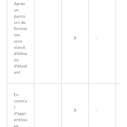
Après
un
parco
urs de
format
ion
X
-
sous
statut
d’élève
ou
d’étudi
ant
En
contra
t
X
-
d’appr
entissa
ge