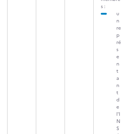
s :
u
n
re
p
ré
s
e
n
t
a
n
t
d
e
l'I
N
S