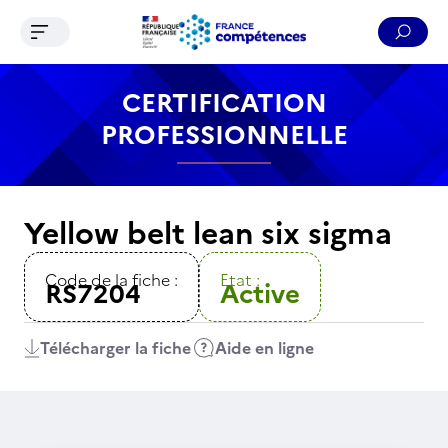
Ouvrir le menu de navigation
Reche
Contenu
Recherche
Menu
Pied de page
CERTIFICATION
PROFESSIONNELLE
Yellow belt lean six sigma
Code de la fiche :
Etat :
RS7204
Active
Télécharger la fiche
Aide en ligne