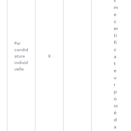
s
m
e
c
er
ti
fi
Par
c
candid
a
ature
X
individ
t
uelle
e
u
r
p
o
ss
é
d
a