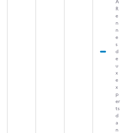
A
R
e
n
n
e
s
d
e
u
x
e
x
p
er
ts
d
a
n