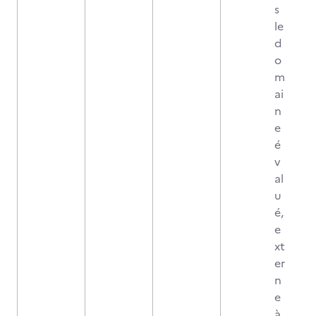
s
le
d
o
m
ai
n
e
é
v
al
u
é,
e
xt
er
n
e
à