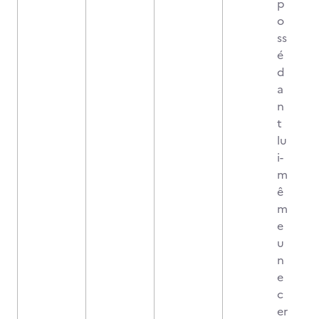
p
o
ss
é
d
a
n
t
lu
i-
m
ê
m
e
u
n
e
c
er