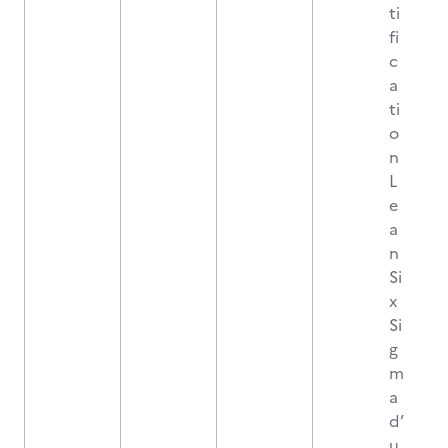
ti
fi
c
a
ti
o
n
L
e
a
n
Si
x
Si
g
m
a
d’
u