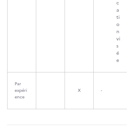
c
a
ti
o
n
vi
s
é
e
Par
expéri
X
-
ence