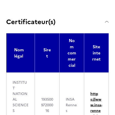
Certificateur(s)
No
m
Site
Nom
Sire
com
inte
légal
t
mer
rnet
cial
INSTITU
T
NATION
http
AL
193500
INSA
s://ww
SCIENCE
972000
Renne
w.insa-
S
16
s
renne