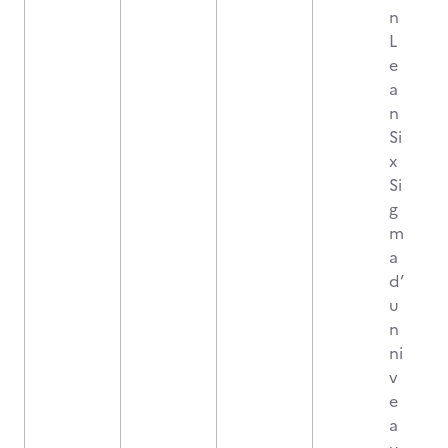
n
L
e
a
n
Si
x
Si
g
m
a
d’
u
n
ni
v
e
a