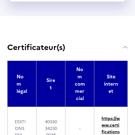
Certificateur(s)
No
No
m
Site
Sire
m
com
intern
t
légal
mer
et
cial
https://w
EDITI
40330
ww.certi
ONS
34230
-
fications