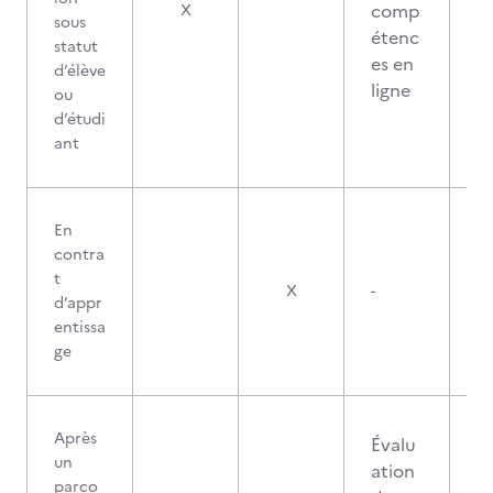
comp
X
sous
étenc
statut
es en
d’élève
ligne
ou
d’étudi
ant
En
contra
t
X
-
d’appr
entissa
ge
Après
Évalu
un
ation
parco