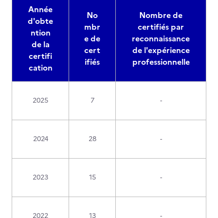
Année
No
Nombre de
d'obte
mbr
certifiés par
ntion
e de
reconnaissance
de la
cert
de l'expérience
certifi
ifiés
professionnelle
cation
2025
7
-
2024
28
-
2023
15
-
2022
13
-