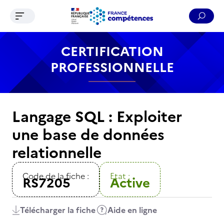
Ouvrir le menu de navigation
Reche
Contenu
Recherche
Menu
Pied de page
CERTIFICATION
PROFESSIONNELLE
Langage SQL : Exploiter
une base de données
relationnelle
Code de la fiche :
Etat :
RS7205
Active
Télécharger la fiche
Aide en ligne