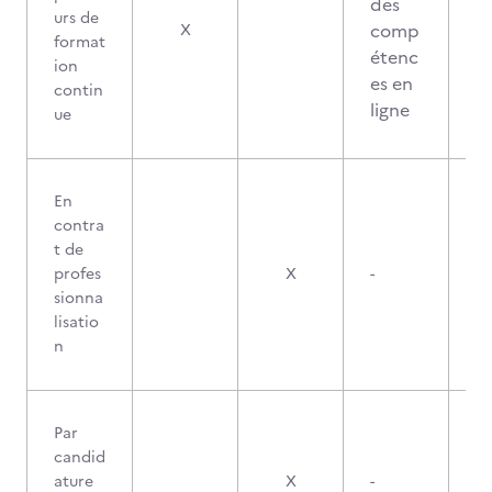
des
urs de
comp
X
format
étenc
ion
es en
contin
ligne
ue
En
contra
t de
profes
X
-
sionna
lisatio
n
Par
candid
ature
X
-