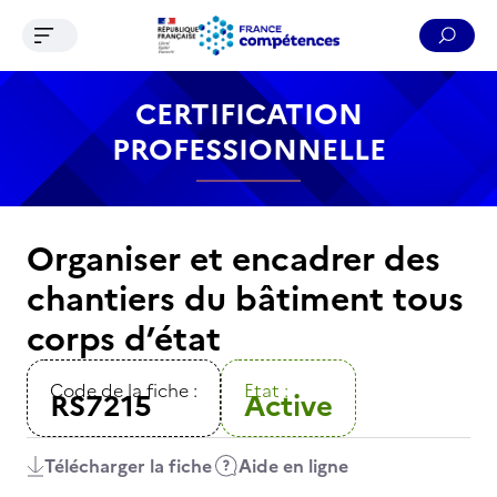
Ouvrir le menu de navigation
Reche
Contenu
Recherche
Menu
Pied de page
CERTIFICATION
PROFESSIONNELLE
Organiser et encadrer des
chantiers du bâtiment tous
corps d’état
Code de la fiche :
Etat :
RS7215
Active
Télécharger la fiche
Aide en ligne