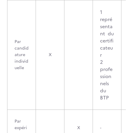
1
repré
senta
nt du
certifi
Par
cateu
candid
2
r
ature
X
individ
2
uelle
profe
ssion
nels
du
BTP
Par
expéri
X
-