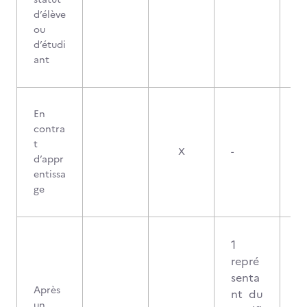
d’élève
ou
d’étudi
ant
En
contra
t
X
-
d’appr
entissa
ge
1
repré
senta
Après
nt du
un