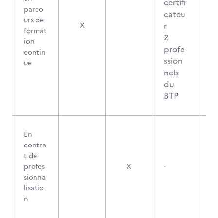
certifi
parco
cateu
urs de
2
r
X
format
2
ion
profe
contin
ssion
ue
nels
du
BTP
En
contra
t de
profes
X
-
sionna
lisatio
n