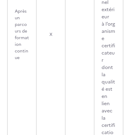
nel
extéri
Après
eur
un
à l’org
parco
anism
urs de
1
X
format
e
ion
certifi
contin
cateu
ue
r
dont
la
qualit
é est
en
lien
avec
la
certifi
catio