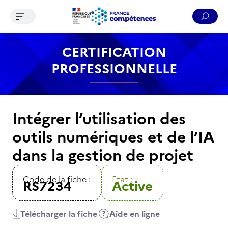
Ouvrir le menu de navigation
Reche
Contenu
Recherche
Menu
Pied de page
CERTIFICATION
PROFESSIONNELLE
Intégrer l’utilisation des
outils numériques et de l’IA
dans la gestion de projet
Code de la fiche :
Etat :
RS7234
Active
Télécharger la fiche
Aide en ligne