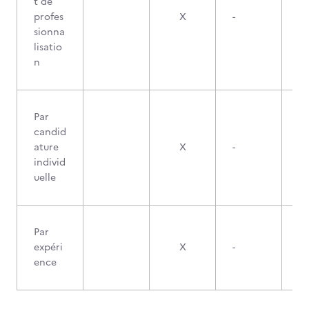
t de
profes
X
-
sionna
lisatio
n
Par
candid
ature
X
-
individ
uelle
Par
expéri
X
-
ence