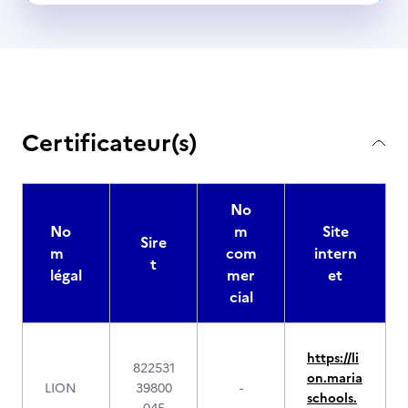
Certificateur(s)
No
No
m
Site
Sire
m
com
intern
t
légal
mer
et
cial
https://li
822531
on.maria
LION
39800
-
schools.