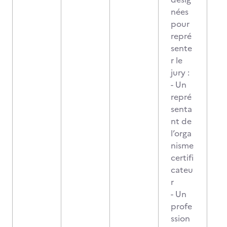
nées
pour
repré
sente
r le
jury :
- Un
repré
senta
nt de
l’orga
nisme
certifi
cateu
r
- Un
profe
ssion