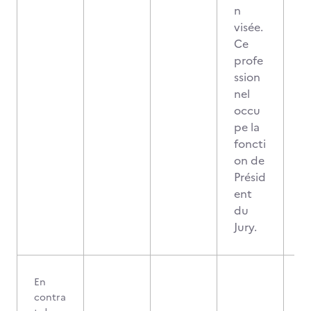
n
visée.
Ce
profe
ssion
nel
occu
pe la
foncti
on de
Présid
ent
du
Jury.
En
contra