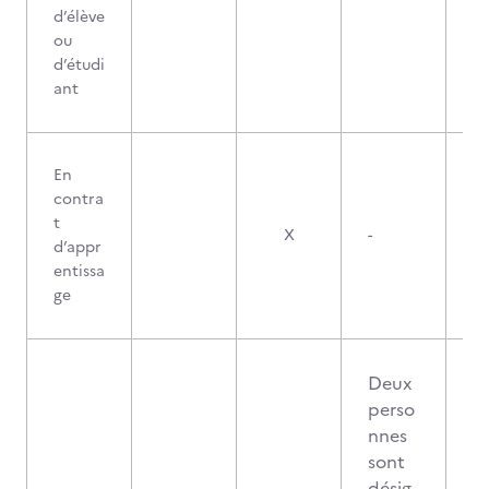
d’élève
ou
d’étudi
ant
En
contra
t
X
-
d’appr
entissa
ge
Deux
perso
nnes
sont
désig