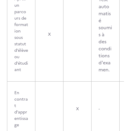
un
auto
parco
matis
urs de
é
format
soumi
ion
s à
X
sous
des
statut
condi
d’élève
tions
ou
d'exa
d’étudi
men.
ant
En
contra
t
X
-
d’appr
entissa
ge