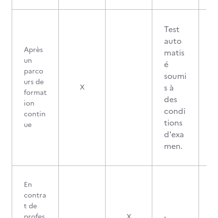
Test
auto
Après
matis
un
é
parco
soumi
urs de
s à
X
format
des
ion
condi
contin
tions
ue
d'exa
men.
En
contra
t de
profes
X
-