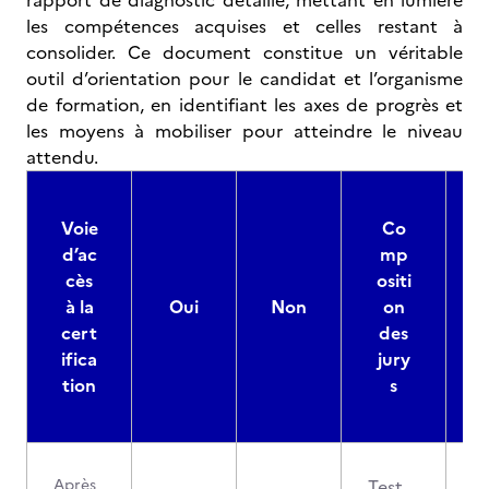
rapport de diagnostic détaillé, mettant en lumière
les compétences acquises et celles restant à
consolider. Ce document constitue un véritable
outil d’orientation pour le candidat et l’organisme
de formation, en identifiant les axes de progrès et
les moyens à mobiliser pour atteindre le niveau
attendu.
Voie
Co
d’ac
mp
cès
ositi
à la
Oui
Non
on
cert
des
ifica
jury
d
tion
s
Après
Test