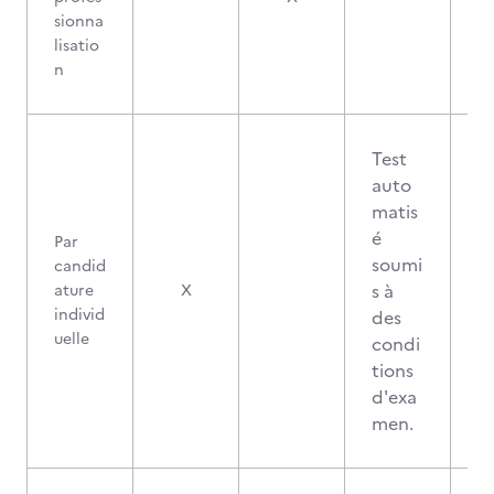
sionna
lisatio
n
Test
auto
matis
é
Par
soumi
candid
s à
ature
X
individ
des
uelle
condi
tions
d'exa
men.