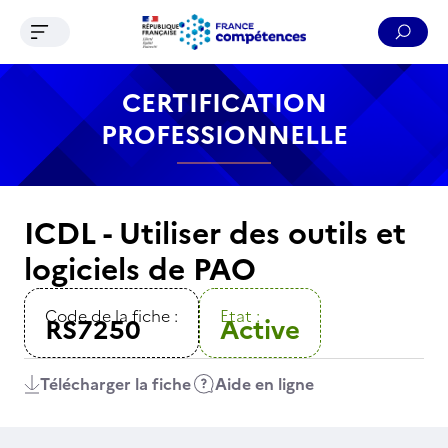
Ouvrir le menu de navigation
Reche
Contenu
Recherche
Menu
Pied de page
CERTIFICATION
PROFESSIONNELLE
ICDL - Utiliser des outils et
logiciels de PAO
Code de la fiche :
Etat :
RS7250
Active
Télécharger la fiche
Aide en ligne