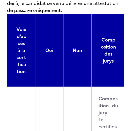
deçà, le candidat se verra délivrer une attestation
de passage uniquement.
Voie
d’ac
Comp
cès
osition
à la
Oui
Non
des
cert
jurys
ifica
tion
Compos
ition du
jury
La
certifica