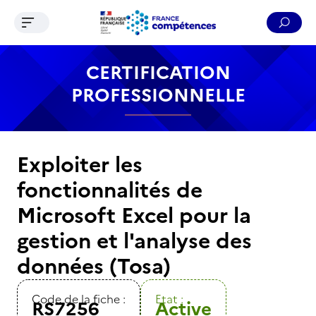
Ouvrir le menu de navigation
Reche
Contenu
Recherche
Menu
Pied de page
CERTIFICATION
PROFESSIONNELLE
Exploiter les
fonctionnalités de
Microsoft Excel pour la
gestion et l'analyse des
données (Tosa)
Code de la fiche :
Etat :
RS7256
Active