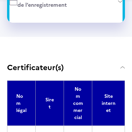
de l’enregistrement
Certificateur(s)
No
No
m
Site
Sire
m
com
intern
t
légal
mer
et
cial