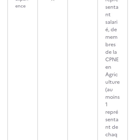
ence
senta
nt
salari
é, de
mem
bres
de la
CPNE
en
Agric
ulture
(au
moins
1
repré
senta
nt de
chaq