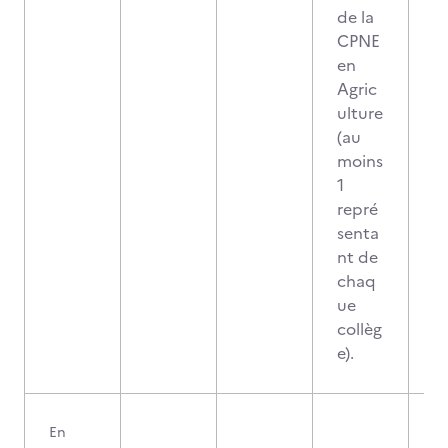
de la
CPNE
en
Agric
ulture
(au
moins
1
repré
senta
nt de
chaq
ue
collèg
e).
En