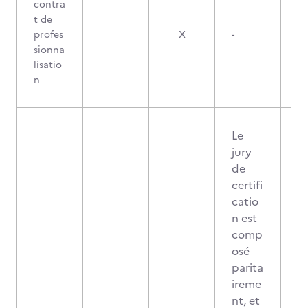
contra
t de
profes
X
-
sionna
lisatio
n
Le
jury
de
certifi
catio
n est
comp
osé
parita
ireme
nt, et