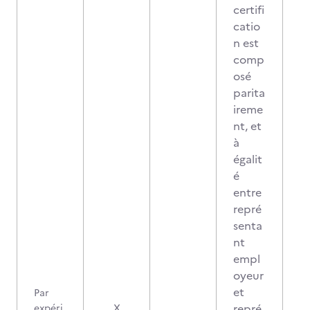
certifi
catio
n est
comp
osé
parita
ireme
nt, et
à
égalit
é
entre
repré
senta
nt
empl
oyeur
et
Par
2
repré
expéri
X