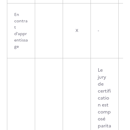
En
contra
t
X
-
d’appr
entissa
ge
Le
jury
de
certifi
catio
n est
comp
osé
parita