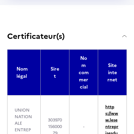
Certificateur(s)
No
m
Site
Nom
Sire
com
inte
légal
t
mer
rnet
cial
http
UNION
s://ww
NATION
303970
w.lese
ALE
156000
-
ntrepr
ENTREP
79
isesdu