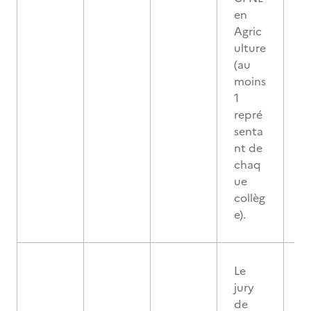
en
Agric
ulture
(au
moins
1
repré
senta
nt de
chaq
ue
collèg
e).
Le
jury
de