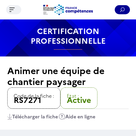
Ouvrir le menu de navigation
Reche
Contenu
Recherche
Menu
Pied de page
CERTIFICATION
PROFESSIONNELLE
Animer une équipe de
chantier paysager
Code de la fiche :
Etat :
RS7271
Active
Télécharger la fiche
Aide en ligne