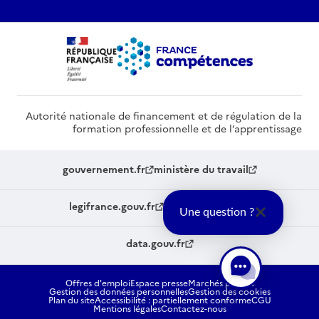
Autorité nationale de financement et de régulation de la
formation professionnelle et de l’apprentissage
gouvernement.fr
ministère du travail
legifrance.gouv.fr
service-public.fr
Une question ?
data.gouv.fr
Offres d'emploi
Espace presse
Marchés publics
Gestion des données personnelles
Gestion des cookies
Plan du site
Accessibilité : partiellement conforme
CGU
Mentions légales
Contactez-nous