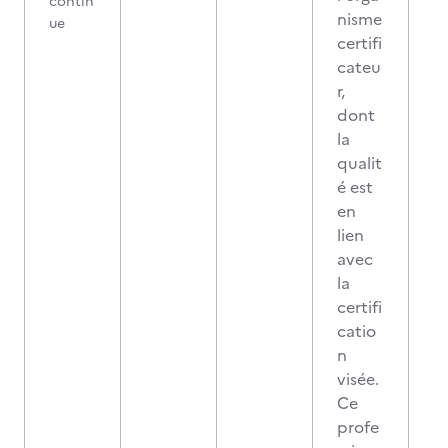
contin
nisme
ue
certifi
cateu
r,
dont
la
qualit
é est
en
lien
avec
la
certifi
catio
n
visée.
Ce
profe