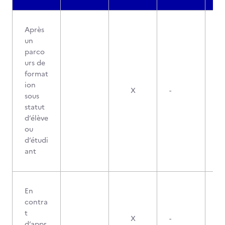
Après
un
parco
urs de
format
ion
X
-
sous
statut
d’élève
ou
d’étudi
ant
En
contra
t
X
-
d’appr