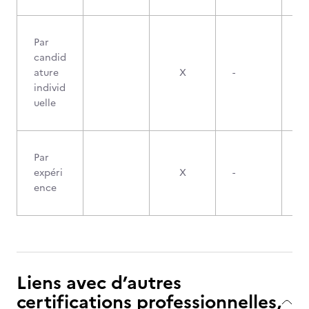
Par
candid
ature
X
-
individ
uelle
Par
expéri
X
-
ence
Liens avec d’autres
certifications professionnelles,