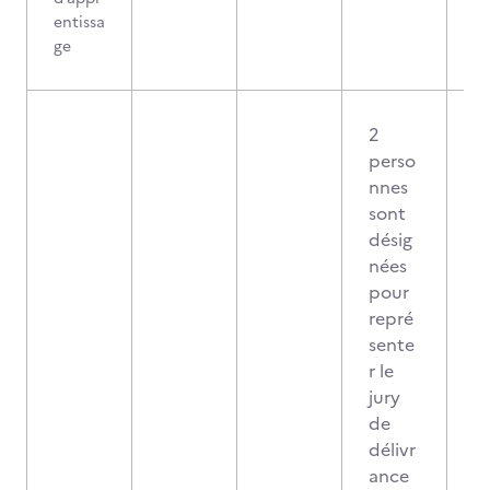
entissa
ge
2
perso
nnes
sont
désig
nées
pour
repré
sente
r le
jury
de
délivr
ance