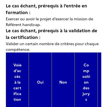
Le cas échant, prérequis à l’entrée en
formation :
Exercer ou avoir le projet d’exercer la mission de
Référent handicap.
Le cas échant, prérequis à la validation de
la certification :
Valider un certain nombre de critères pour chaque
compétence.
Voie
Co
d’ac
mp
cès
ositi
à la
Oui
Non
on
cert
des
ifica
jury
d
tion
s