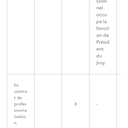
ssion
nel
occu
pe la
foncti
on de
Présid
ent
du
Jury.
En
contra
t de
profes
X
-
sionna
lisatio
n