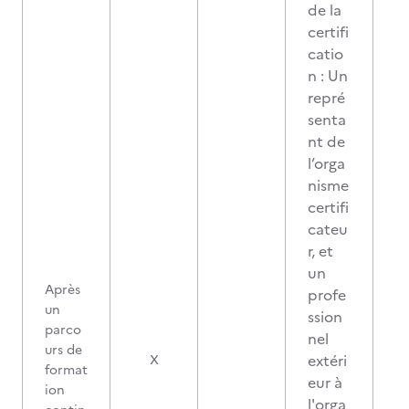
de la
certifi
catio
n : Un
repré
senta
nt de
l’orga
nisme
certifi
cateu
r, et
un
Après
profe
un
ssion
parco
nel
urs de
2
extéri
X
format
eur à
ion
l'orga