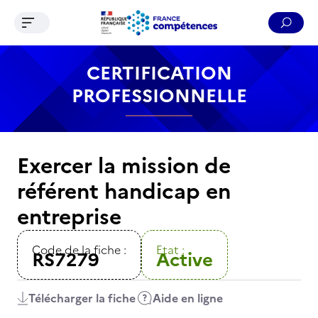
Ouvrir le menu de navigation
Reche
Contenu
Recherche
Menu
Pied de page
CERTIFICATION
PROFESSIONNELLE
Exercer la mission de
référent handicap en
entreprise
Code de la fiche :
Etat :
RS7279
Active
Télécharger la fiche
Aide en ligne