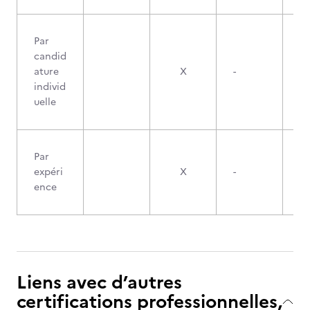
Par
candid
ature
X
-
individ
uelle
Par
expéri
X
-
ence
Liens avec d’autres
certifications professionnelles,