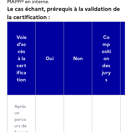
MAPPI® en interne.
Le cas échant, prérequis à la validation de
la certification :
Voie
Co
d’ac
mp
cès
ositi
à la
Oui
Non
on
cert
des
ifica
jury
d
tion
s
Après
un
parco
urs de