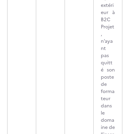
extéri
eur à
B2C
Projet
,
n’aya
nt
pas
quitt
é son
poste
de
forma
teur
dans
le
doma
ine de