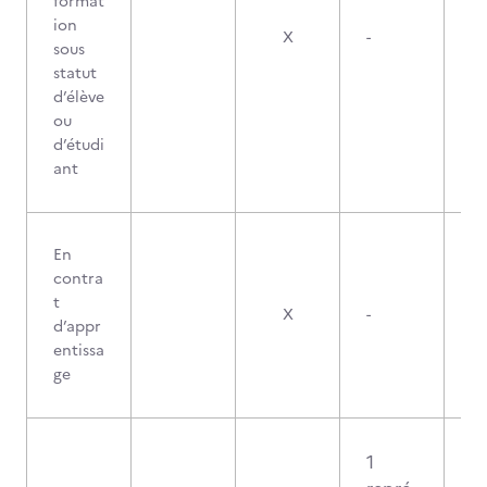
format
ion
X
-
sous
statut
d’élève
ou
d’étudi
ant
En
contra
t
X
-
d’appr
entissa
ge
1