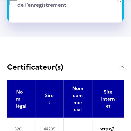
de l’enregistrement
Certificateur(s)
Nom
No
Site
Sire
com
m
intern
t
mer
légal
et
cial
B2C
44235
https://