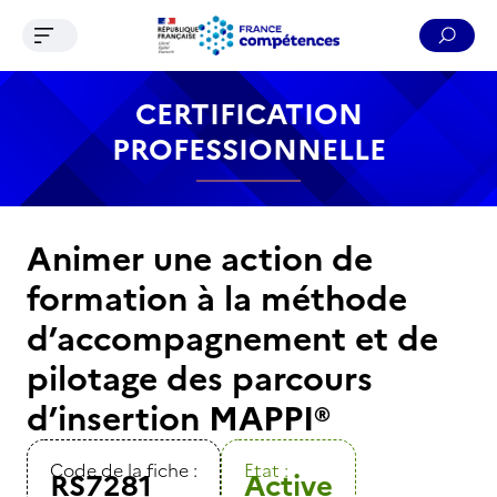
Ouvrir le menu de navigation
Reche
Contenu
Recherche
Menu
Pied de page
CERTIFICATION
PROFESSIONNELLE
Animer une action de
formation à la méthode
d’accompagnement et de
pilotage des parcours
d’insertion MAPPI®
Code de la fiche :
Etat :
RS7281
Active