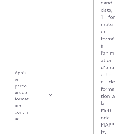
candi
dats,
1 for
mate
ur
formé
à
l’anim
ation
d’une
Après
actio
un
n de
parco
forma
urs de
2
tion à
X
format
la
ion
Méth
contin
ode
ue
MAPP
I®,