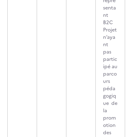
repré
senta
nt
B2C
Projet
n’aya
nt
pas
partic
ipé au
parco
urs
péda
gogiq
ue de
la
prom
otion
des