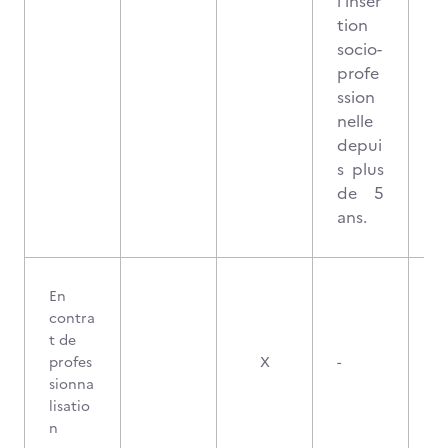
l’inser
tion
socio-
profe
ssion
nelle
depui
s plus
de 5
ans.
En
contra
t de
profes
X
-
sionna
lisatio
n