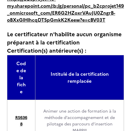
my.sharepoint.com/:b:/g/personal/pc_b2cprojet149
_onmicrosoft_com/ER6G2HZoxrVAuJU0ZngrB-
oBXxGlHlhcqDTSpGmkK2Keew?e=cBV03T
Le certificateur n'habilite aucun organisme
préparant à la certification
Certification(s) antérieure(s) :
Cod
e de
Intitulé de la certification
la
remplacée
fich
e
Animer une action de formation à la
RS636
méthode d’accompagnement et de
8
pilotage des parcours d’insertion
MAPPI®