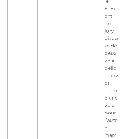
le
Présid
ent
du
Jury
dispo
se de
deux
voix
délib
érativ
es,
contr
e une
voix
pour
l'autr
e
mem