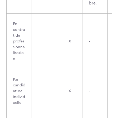
bre.
En
contra
t de
profes
X
-
sionna
lisatio
n
Par
candid
ature
X
-
individ
uelle