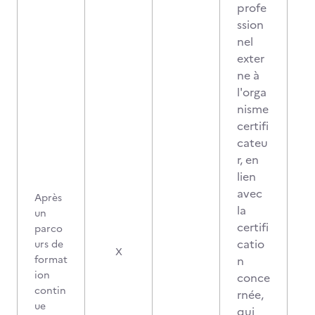
profe
ssion
nel
exter
ne à
l'orga
nisme
certifi
cateu
r, en
lien
avec
Après
la
un
certifi
parco
catio
urs de
2
X
format
n
ion
conce
contin
rnée,
ue
qui