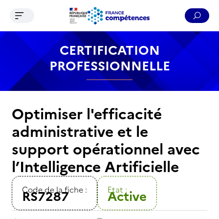
Ouvrir le menu de navigation
Reche
Contenu
Recherche
Menu
Pied de page
CERTIFICATION
PROFESSIONNELLE
Optimiser l'efficacité
administrative et le
support opérationnel avec
l’Intelligence Artificielle
Code de la fiche :
Etat :
RS7287
Active