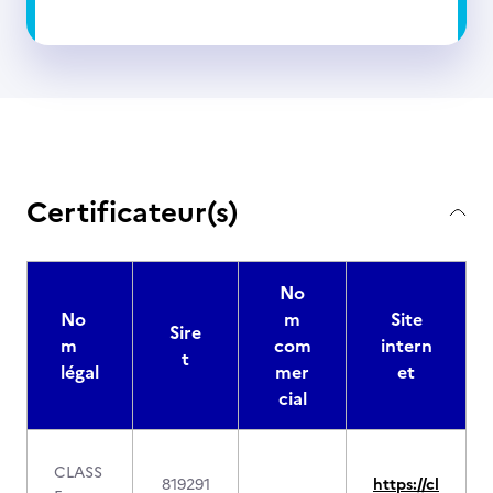
Certificateur(s)
No
No
m
Site
Sire
m
com
intern
t
légal
mer
et
cial
CLASS
819291
https://cl