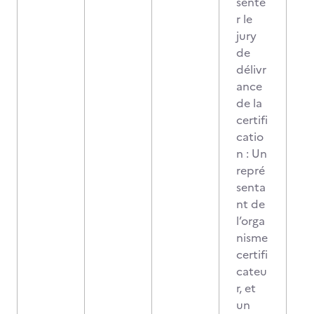
sente
r le
jury
de
délivr
ance
de la
certifi
catio
n : Un
repré
senta
nt de
l’orga
nisme
certifi
cateu
r, et
un