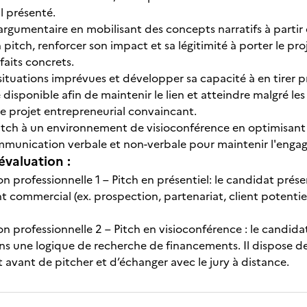
l présenté.
argumentaire en mobilisant des concepts narratifs à partir 
n pitch, renforcer son impact et sa légitimité à porter le pr
faits concrets.
ituations imprévues et développer sa capacité à en tirer pro
 disponible afin de maintenir le lien et atteindre malgré les
e projet entrepreneurial convaincant.
tch à un environnement de visioconférence en optimisant l'
mmunication verbale et non-verbale pour maintenir l'engage
évaluation :
on professionnelle 1 – Pitch en présentiel: le candidat pré
commercial (ex. prospection, partenariat, client potentiel)
on professionnelle 2 – Pitch en visioconférence : le candid
s une logique de recherche de financements. Il dispose d
avant de pitcher et d’échanger avec le jury à distance.