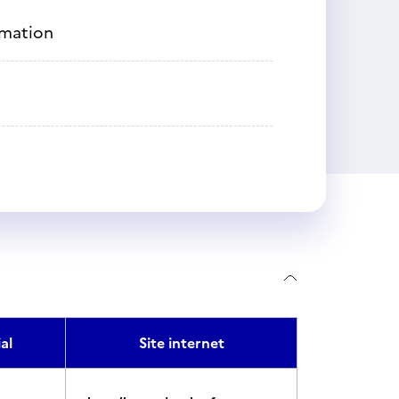
rmation
al
Site internet