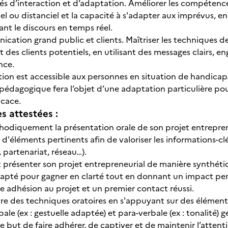
és d’interaction et d’adaptation. Améliorer les compétence
el ou distanciel et la capacité à s'adapter aux imprévus, 
ant le discours en temps réel.
cation grand public et clients. Maîtriser les techniques 
t des clients potentiels, en utilisant des messages clairs, e
nce.
tion est accessible aux personnes en situation de handicap. 
édagogique fera l’objet d’une adaptation particulière pou
icace.
 attestées :
hodiquement la présentation orale de son projet entreprene
 d'éléments pertinents afin de valoriser les informations-clés
 partenariat, réseau…).
t présenter son projet entrepreneurial de manière synthéti
dapté pour gagner en clarté tout en donnant un impact pe
 adhésion au projet et un premier contact réussi.
e des techniques oratoires en s'appuyant sur des élément
ale (ex : gestuelle adaptée) et para-verbale (ex : tonalité) 
 but de faire adhérer, de captiver et de maintenir l’attenti