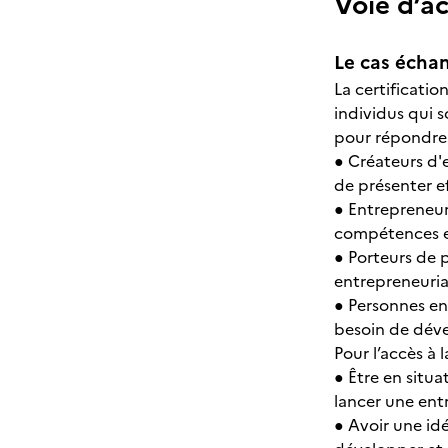
Voie d’a
Le cas échan
La certificatio
individus qui s
pour répondre 
● Créateurs d'
de présenter ef
● Entrepreneurs
compétences en
● Porteurs de 
entrepreneuria
● Personnes en
besoin de déve
Pour l’accès à 
● Être en situa
lancer une entr
● Avoir une idé