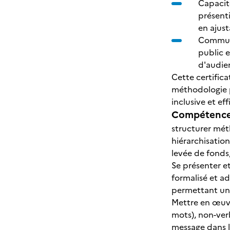
Capacit
présenti
en ajust
Communi
public e
d'audie
Cette certifica
méthodologie p
inclusive et eff
Compétences
structurer mét
hiérarchisation
levée de fonds,
Se présenter e
formalisé et a
permettant une
Mettre en œuvr
mots), non-verb
message dans le