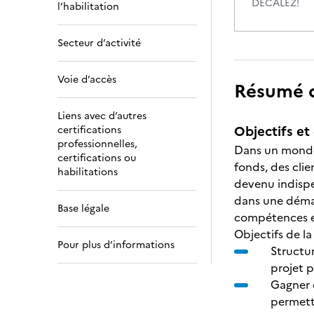
DECALEZ!
l’habilitation
Secteur d’activité
Voie d’accès
Résumé de
Liens avec d’autres
Objectifs et 
certifications
professionnelles,
Dans un monde 
certifications ou
fonds, des clie
habilitations
devenu indispe
dans une démar
Base légale
compétences et
Objectifs de la 
Pour plus d’informations
Structu
projet p
Gagner 
permetta