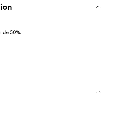
tion
um de 50%.