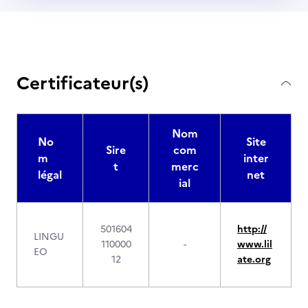
Certificateur(s)
Nom
No
Site
Sire
com
m
inter
t
merc
légal
net
ial
501604
http://
LINGU
110000
-
www.lil
EO
12
ate.org