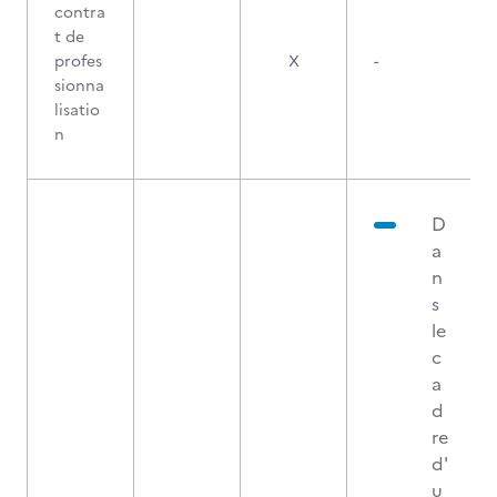
contra
t de
profes
X
-
sionna
lisatio
n
D
a
n
s
le
c
a
d
re
d'
u