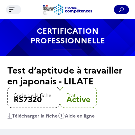
Ouvrir le menu de navigation
Reche
Contenu
Recherche
Menu
Pied de page
CERTIFICATION
PROFESSIONNELLE
Test d’aptitude à travailler
en japonais - LILATE
Code de la fiche :
Etat :
RS7320
Active
Télécharger la fiche
Aide en ligne