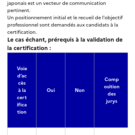
japonais est un vecteur de communication
pertinent.
Un positionnement initial et le recueil de l'objectif
professionnel sont demandés aux candidats à la
certification.
Le cas échant, prérequis à la validation de
la certification :
Voie
d’ac
Comp
cès
osition
à la
Oui
Non
des
cert
jurys
ifica
tion