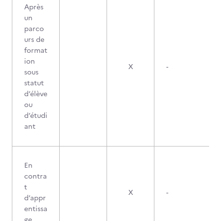
Après
un
parco
urs de
format
ion
X
-
sous
statut
d’élève
ou
d’étudi
ant
En
contra
t
X
-
d’appr
entissa
ge