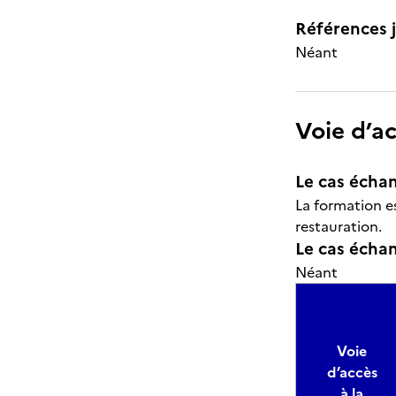
Références j
Néant
Voie d’a
Le cas échan
La formation e
restauration.
Le cas échant
Néant
Voie
d’accès
à la