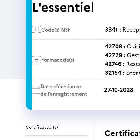
L'essentiel
334t :
Récep
Code(s) NSF
42708 :
Cuisi
42729 :
Gest
Formacode(s)
42746 :
Rest
32154 :
Enca
Date d’échéance
27-10-2028
de l’enregistrement
Certificateur(s)
Certifica