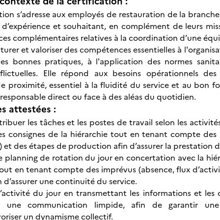
contexte de la certification :
tion s’adresse aux employés de restauration de la branche d
 d’expérience et souhaitant, en complément de leurs miss
s complémentaires relatives à la coordination d’une équ
ucturer et valoriser des compétences essentielles à l'organisa
des bonnes pratiques, à l'application des normes sanita
nflictuelles. Elle répond aux besoins opérationnels de
e proximité, essentiel à la fluidité du service et au bo
 responsable direct ou face à des aléas du quotidien.
 attestées :
ttribuer les tâches et les postes de travail selon les activit
t les consignes de la hiérarchie tout en tenant compte des 
c.) et des étapes de production afin d’assurer la prestation 
le planning de rotation du jour en concertation avec la hié
tout en tenant compte des imprévus (absence, flux d’acti
n d’assurer une continuité du service.
l’activité du jour en transmettant les informations et les
et une communication limpide, afin de garantir un
oriser un dynamisme collectif.