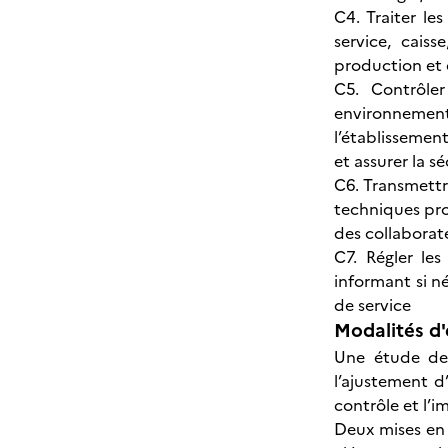
C4. Traiter le
service, cais
production et d
C5. Contrôler
environnement,
l’établissement
et assurer la s
C6. Transmettr
techniques pro
des collaborat
C7. Régler le
informant si n
de service
Modalités d'
Une étude de 
l’ajustement d
contrôle et l’
Deux mises en 