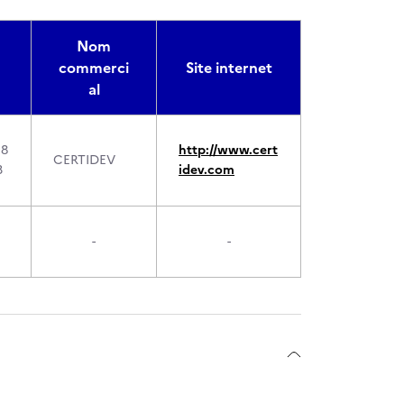
Nom
commerci
Site internet
al
18
http://www.cert
CERTIDEV
3
idev.com
-
-