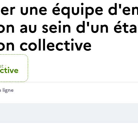
r une équipe d'e
on au sein d'un ét
on collective
t :
ctive
 ligne