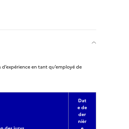
is d’expérience en tant qu’employé de
Dat
e de
der
nièr
n des jurys
e