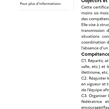
Objectifs et 
Pour plus d’informations
Cette certifica
moins six mois
des compétence
Elle vise à str
transmission 
situations co
coordination d
l’absence d’un
Compétences
C1. Répartir, a
salle, etc.) e
illettrisme, et
C2. Réajuster 
en vigueur et 
de l’équipe afi
C3. Organiser 
fédératrice 
encourager/fav