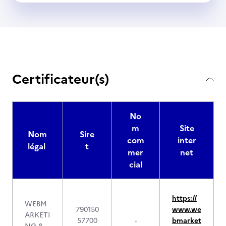
Certificateur(s)
No
m
Site
Nom
Sire
com
inter
légal
t
mer
net
cial
https://
WEBM
790150
www.we
ARKETI
57700
-
bmarket