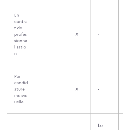
En
contra
t de
profes
X
-
sionna
lisatio
n
Par
candid
ature
X
-
individ
uelle
Le