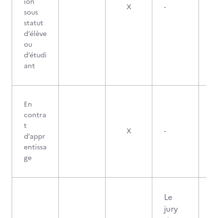
ion
X
-
sous
statut
d’élève
ou
d’étudi
ant
En
contra
t
X
-
d’appr
entissa
ge
Le
jury