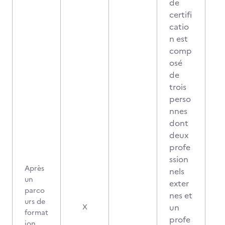
de
certifi
catio
n est
comp
osé
de
trois
perso
nnes
dont
deux
profe
ssion
Après
nels
un
exter
parco
nes et
urs de
un
X
format
profe
ion