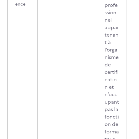
ence
profe
ssion
nel
appar
tenan
t à
l’orga
nisme
de
certifi
catio
n et
n’occ
upant
pas la
foncti
on de
forma