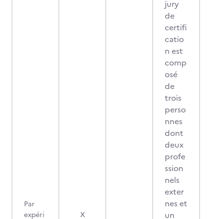
jury
de
certifi
catio
n est
comp
osé
de
trois
perso
nnes
dont
deux
profe
ssion
nels
exter
nes et
Par
un
expéri
X