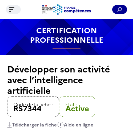
Ouvrir le menu de navigation
Reche
Contenu
Recherche
Menu
Pied de page
CERTIFICATION
PROFESSIONNELLE
Développer son activité
avec l’intelligence
artificielle
Code de la fiche :
Etat :
RS7344
Active
Télécharger la fiche
Aide en ligne