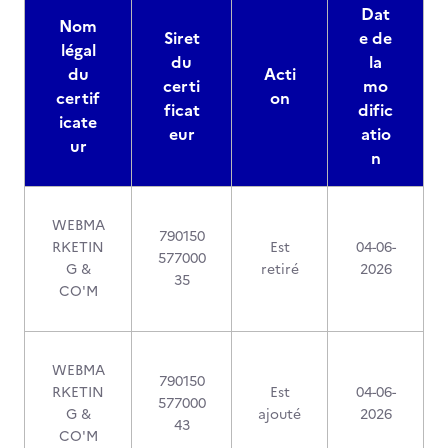
Dat
Nom
Siret
e de
légal
du
la
du
Acti
certi
mo
certif
on
ficat
dific
icate
eur
atio
ur
n
WEBMA
790150
RKETIN
Est
04-06-
577000
G &
retiré
2026
35
CO'M
WEBMA
790150
RKETIN
Est
04-06-
577000
G &
ajouté
2026
43
CO'M