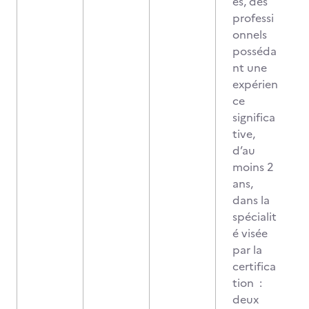
es, des
professi
onnels
posséda
nt une
expérien
ce
significa
tive,
d’au
moins 2
ans,
dans la
spécialit
é visée
par la
certifica
tion :
deux