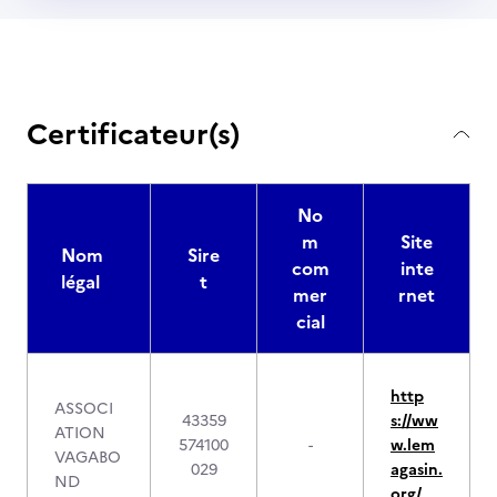
Certificateur(s)
No
m
Site
Nom
Sire
com
inte
légal
t
mer
rnet
cial
http
ASSOCI
43359
s://ww
ATION
574100
-
w.lem
VAGABO
029
agasin.
ND
org/