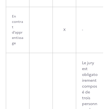
En
contra
t
X
-
d’appr
entissa
ge
Le jury
est
obligato
irement
compos
é de
trois
personn