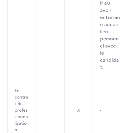
ir ou
avoir
entreten
u aucun
lien
personn
el avec
le
candida
t.
En
contra
t de
profes
X
-
sionna
lisatio
n