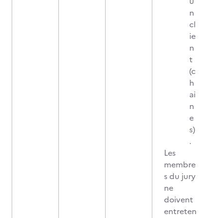
u
n
cl
ie
n
t
(c
h
ai
n
e
s)
.
Les
membre
s du jury
ne
doivent
entreten