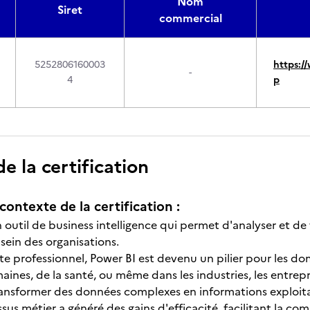
Nom
Siret
commercial
5252806160003
https:/
-
4
p
 la certification
contexte de la certification :
 outil de business intelligence qui permet d'analyser et de 
 sein des organisations.
te professionnel, Power BI est devenu un pilier pour les do
aines, de la santé, ou même dans les industries, les entrep
ansformer des données complexes en informations exploitab
sus métier a généré des gains d'efficacité, facilitant la c