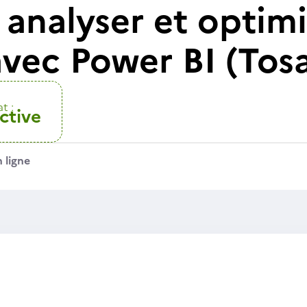
, analyser et optimi
vec Power BI (Tos
t :
ctive
 ligne