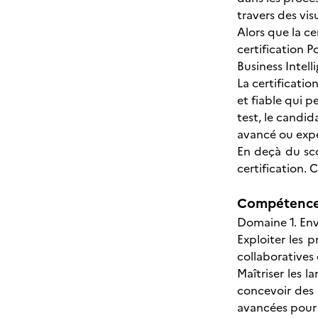
travers des visu
Alors que la c
certification 
Business Intell
La certificatio
et fiable qui p
test, le candid
avancé ou expe
En deçà du sco
certification. 
Compétences
Domaine 1. En
Exploiter les p
collaboratives 
Maîtriser les 
concevoir des 
avancées pour 