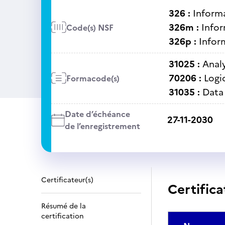
326 :
Informa
326m :
Infor
Code(s) NSF
326p :
Inform
31025 :
Anal
70206 :
Logi
Formacode(s)
31035 :
Data 
Date d’échéance
27-11-2030
de l’enregistrement
Certificateur(s)
Certifica
Résumé de la
certification