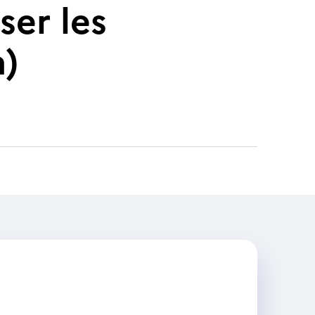
ser les
a)