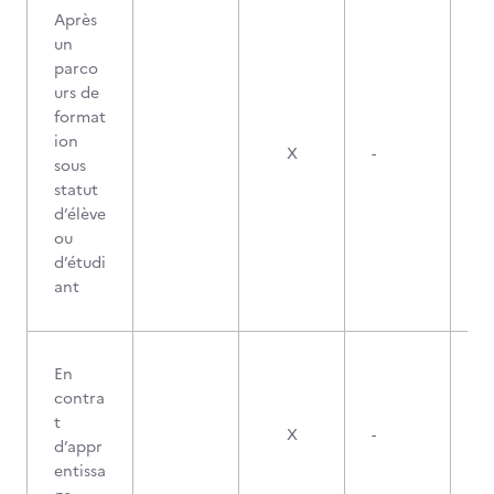
Après
un
parco
urs de
format
ion
X
-
sous
statut
d’élève
ou
d’étudi
ant
En
contra
t
X
-
d’appr
entissa