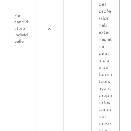
des
profe
Par
ssion
candid
nels
ature
X
exter
individ
nes et
uelle
ne
peut
inclur
e de
forma
teurs
ayant
prépa
ré les
candi
dats
prése
ntés.