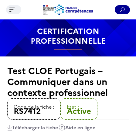
Ouvrir le menu de navigation
Reche
Contenu
Recherche
Menu
Pied de page
CERTIFICATION
PROFESSIONNELLE
Test CLOE Portugais –
Communiquer dans un
contexte professionnel
Code de la fiche :
Etat :
RS7412
Active
Télécharger la fiche
Aide en ligne