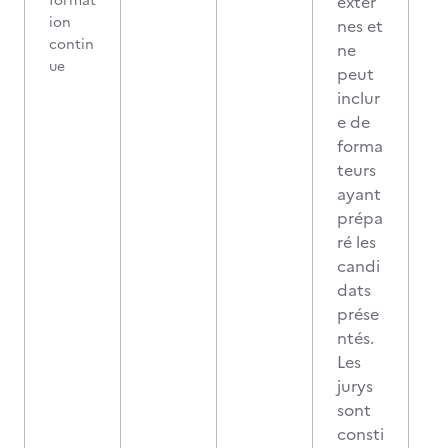
format
exter
ion
nes et
contin
ne
ue
peut
inclur
e de
forma
teurs
ayant
prépa
ré les
candi
dats
prése
ntés.
Les
jurys
sont
consti