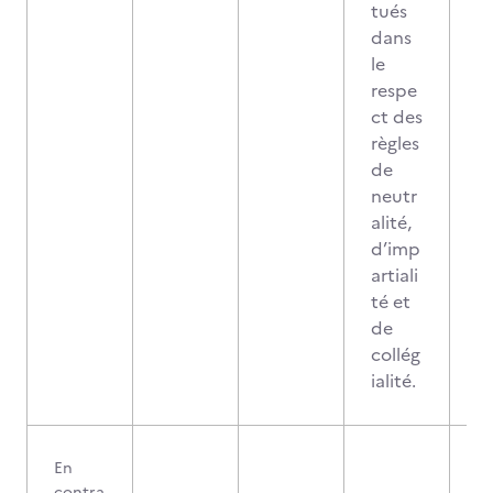
tués
dans
le
respe
ct des
règles
de
neutr
alité,
d’imp
artiali
té et
de
collég
ialité.
En
contra