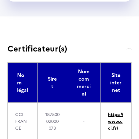
Certificateur(s)
Nom
No
Site
Sire
com
m
inter
t
merci
légal
net
al
CCI
187500
https://
FRAN
02000
-
www.c
CE
073
ci.fr/