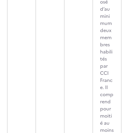
osé
d’au
mini
mum
deux
mem
bres
habili
tés
par
CCI
Franc
e. Il
comp
rend
pour
moiti
é au
moins