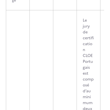
ge
Le
jury
de
certifi
catio
n
CLOE
Portu
gais
est
comp
osé
d’au
mini
mum
deux