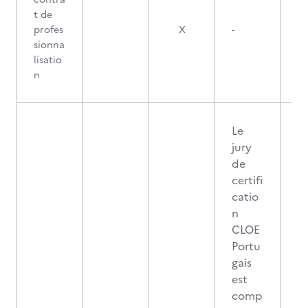
t de
profes
X
-
sionna
lisatio
n
Le
jury
de
certifi
catio
n
CLOE
Portu
gais
est
comp