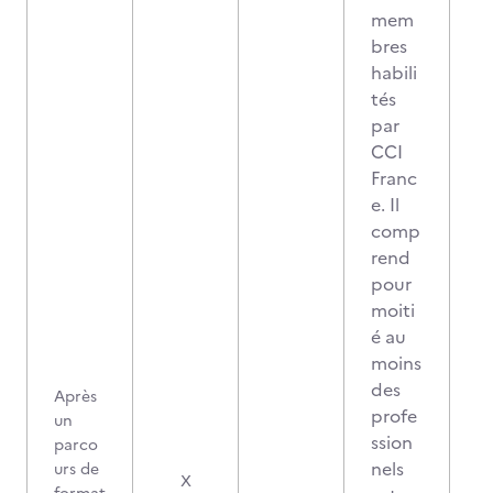
mem
bres
habili
tés
par
CCI
Franc
e. Il
comp
rend
pour
moiti
é au
moins
des
Après
profe
un
ssion
parco
nels
urs de
X