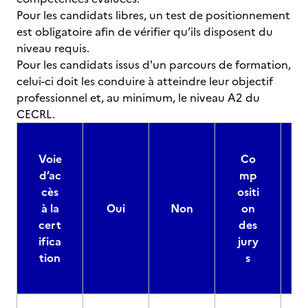
Pour les candidats libres, un test de positionnement
est obligatoire afin de vérifier qu’ils disposent du
niveau requis.
Pour les candidats issus d'un parcours de formation,
celui-ci doit les conduire à atteindre leur objectif
professionnel et, au minimum, le niveau A2 du
CECRL.
Voie
Co
d’ac
mp
cès
ositi
à la
Oui
Non
on
cert
des
ifica
jury
d
tion
s