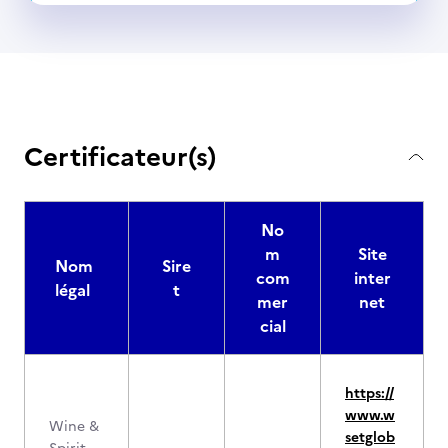
Certificateur(s)
No
m
Site
Nom
Sire
com
inter
légal
t
mer
net
cial
https://
www.w
Wine &
setglob