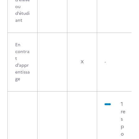
ou
d’étudi
ant
En
contra
t
X
-
d’appr
entissa
ge
1
re
s
p
o