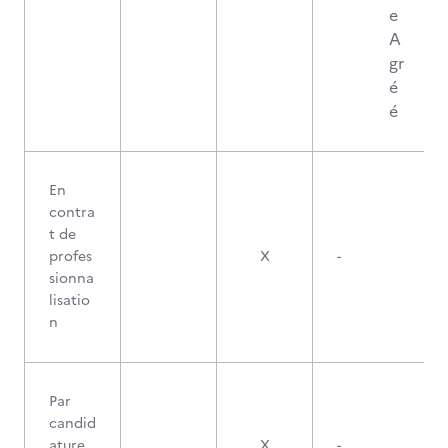
e
A
gr
é
é
En
contra
t de
profes
X
-
sionna
lisatio
n
Par
candid
ature
X
-