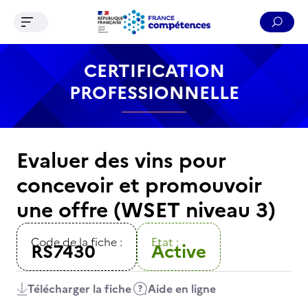
Ouvrir le menu de navigation
Reche
Contenu
Recherche
Menu
Pied de page
CERTIFICATION
PROFESSIONNELLE
Evaluer des vins pour
concevoir et promouvoir
une offre (WSET niveau 3)
Code de la fiche :
Etat :
RS7430
Active
Télécharger la fiche
Aide en ligne