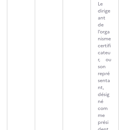
Le
dirige
ant
de
l’orga
nisme
certifi
cateu
r, ou
son
repré
senta
nt,
désig
né
com
me
prési
dent