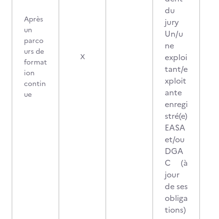
du
Après
jury
un
Un/u
parco
ne
urs de
1
exploi
X
format
tant/e
ion
xploit
contin
ante
ue
enregi
stré(e)
EASA
et/ou
DGA
C (à
jour
de ses
obliga
tions)