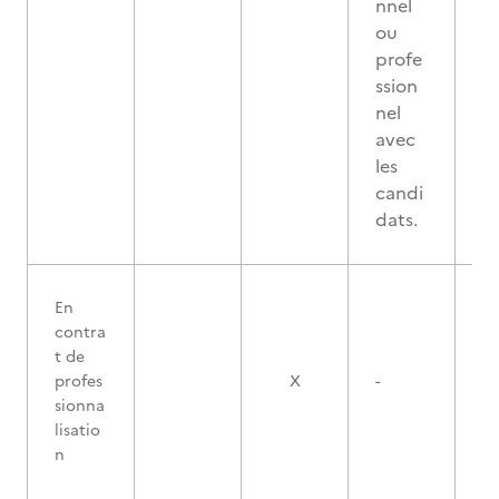
nnel
ou
profe
ssion
nel
avec
les
candi
dats.
En
contra
t de
profes
X
-
sionna
lisatio
n