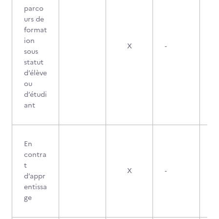
parco
urs de
format
ion
X
-
sous
statut
d’élève
ou
d’étudi
ant
En
contra
t
X
-
d’appr
entissa
ge