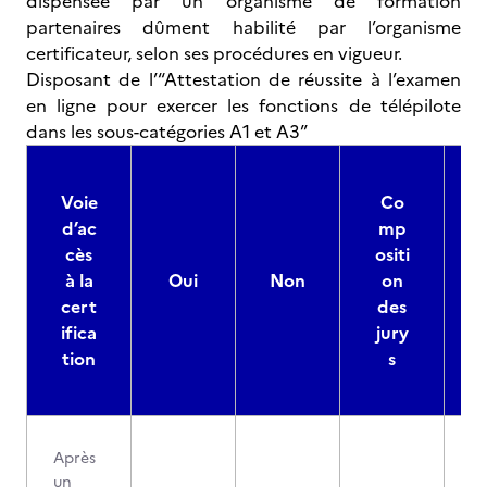
dispensée par un organisme de formation
partenaires dûment habilité par l’organisme
certificateur, selon ses procédures en vigueur.
Disposant de l’“Attestation de réussite à l’examen
en ligne pour exercer les fonctions de télépilote
dans les sous-catégories A1 et A3”
Voie
Co
d’ac
mp
cès
ositi
à la
Oui
Non
on
cert
des
ifica
jury
d
tion
s
Après
un