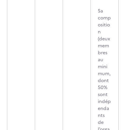
Sa
comp
ositio
n
(deux
mem
bres
au
mini
mum,
dont
50%
sont
indép
enda
nts
de
l’orga