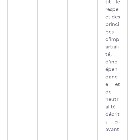
tit le
respe
ct des
princi
pes
d'imp
artiali
té,
d'ind
épen
danc
e et
de
neutr
alité
décrit
s ci-
avant
: