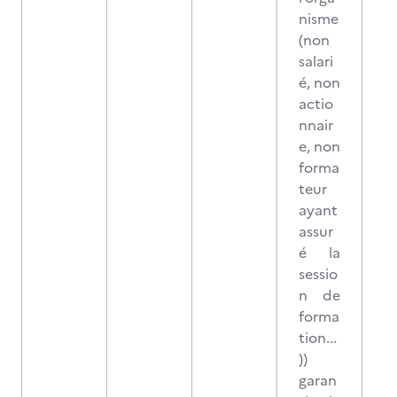
nisme
(non
salari
é, non
actio
nnair
e, non
forma
teur
ayant
assur
é la
sessio
n de
forma
tion...
))
garan