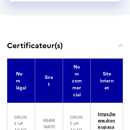
Certificateur(s)
No
No
m
Site
Sire
m
com
intern
t
légal
mer
et
cial
https://w
DRON
DRON
88488
ww.dron
E UP
E UP
36870
e-up-aca