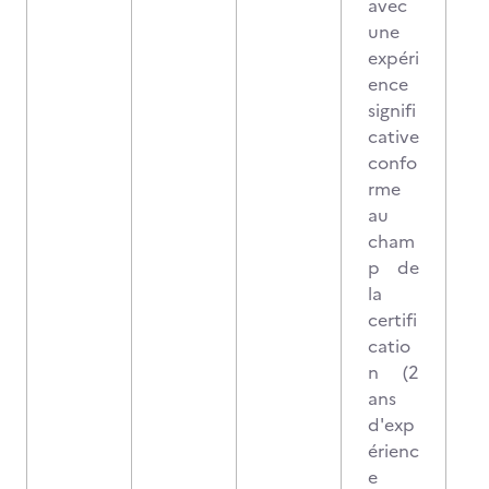
avec
une
expéri
ence
signifi
cative
confo
rme
au
cham
p de
la
certifi
catio
n (2
ans
d'exp
érienc
e