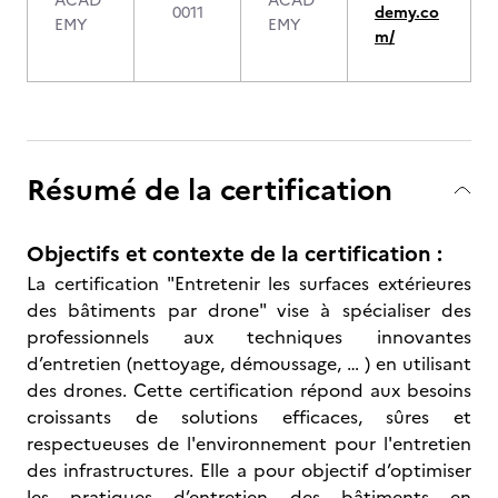
ACAD
ACAD
0011
demy.co
EMY
EMY
m/
Résumé de la certification
Objectifs et contexte de la certification :
La certification "Entretenir les surfaces extérieures
des bâtiments par drone" vise à spécialiser des
professionnels aux techniques innovantes
d’entretien (nettoyage, démoussage, … ) en utilisant
des drones. Cette certification répond aux besoins
croissants de solutions efficaces, sûres et
respectueuses de l'environnement pour l'entretien
des infrastructures. Elle a pour objectif d’optimiser
les pratiques d’entretien des bâtiments en