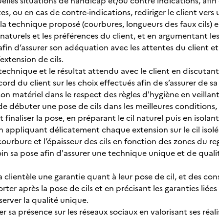
uelles situations de handicap et/ou contre indications, afi
es, ou en cas de contre-indications, rediriger le client vers
r la technique proposé (courbures, longueurs des faux cils)
 naturels et les préférences du client, et en argumentant le
 afin d’assurer son adéquation avec les attentes du client et
extension de cils.
a technique et le résultat attendu avec le client en discutan
ccord du client sur les choix effectués afin de s’assurer de s
son matériel dans le respect des règles d'hygiène en veillant
 de débuter une pose de cils dans les meilleures conditions, e
t finaliser la pose, en préparant le cil naturel puis en isola
n appliquant délicatement chaque extension sur le cil isolé à
 courbure et l’épaisseur des cils en fonction des zones du rega
oin sa pose afin d'assurer une technique unique et de qualit
 la clientèle une garantie quant à leur pose de cil, et des co
rter après la pose de cils et en précisant les garanties liées 
server la qualité unique.
r sa présence sur les réseaux sociaux en valorisant ses réal