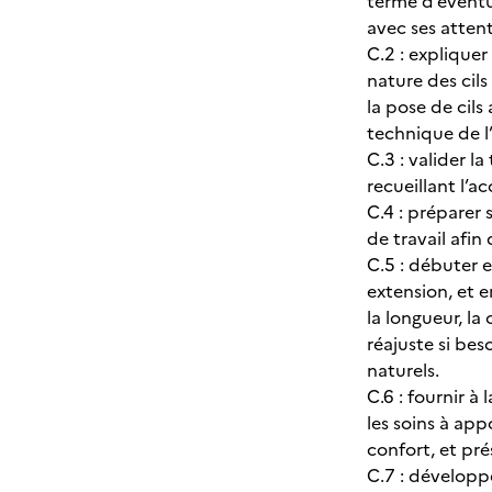
terme d’évent
avec ses attent
C.2 : explique
nature des cils
la pose de cils
technique de l’
C.3 : valider l
recueillant l’a
C.4 : préparer 
de travail afin
C.5 : débuter e
extension, et e
la longueur, la
réajuste si bes
naturels.
C.6 : fournir à
les soins à appo
confort, et pré
C.7 : développe