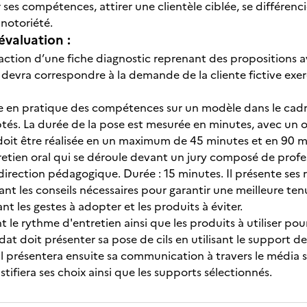
es compétences, attirer une clientèle ciblée, se différenci
 notoriété.
évaluation :
action d’une fiche diagnostic reprenant des propositions a
 devra correspondre à la demande de la cliente fictive exer
e en pratique des compétences sur un modèle dans le cadre 
ptés. La durée de la pose est mesurée en minutes, avec un o
l doit être réalisée en un maximum de 45 minutes et en 90 m
retien oral qui se déroule devant un jury composé de prof
irection pédagogique. Durée : 15 minutes. Il présente ses
ant les conseils nécessaires pour garantir une meilleure tenu
nt les gestes à adopter et les produits à éviter.
t le rythme d'entretien ainsi que les produits à utiliser po
dat doit présenter sa pose de cils en utilisant le support de
Il présentera ensuite sa communication à travers le média soc
 justifiera ses choix ainsi que les supports sélectionnés.