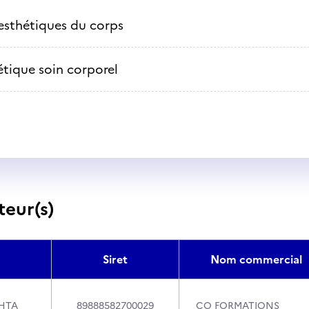
esthétiques du corps
étique soin corporel
teur(s)
Siret
Nom commercial
HTA
89888582700029
CO FORMATIONS