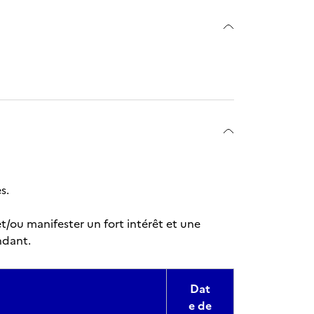
s.
t/ou manifester un fort intérêt et une
ndant.
Dat
e de