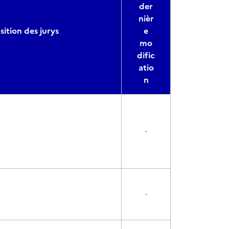
der
nièr
tion des jurys
e
mo
dific
atio
n
-
-