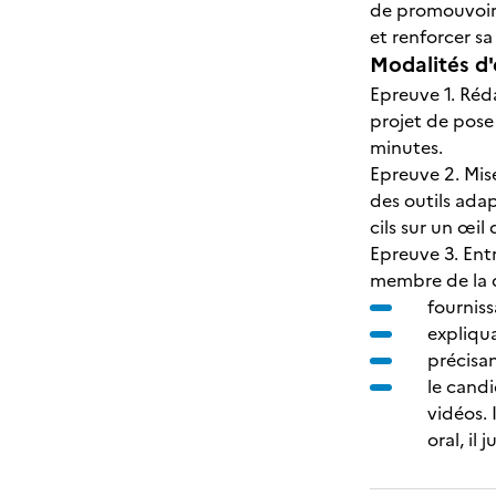
de promouvoir s
et renforcer sa
Modalités d'
Epreuve 1. Réd
projet de pose
minutes.
Epreuve 2. Mis
des outils ada
cils sur un œi
Epreuve 3. Ent
membre de la d
fourniss
expliqua
précisan
le candi
vidéos. 
oral, il