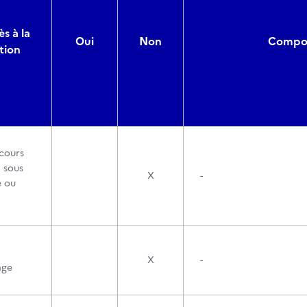
s à la
Oui
Non
Composi
tion
cours
 sous
X
-
e ou
X
-
age