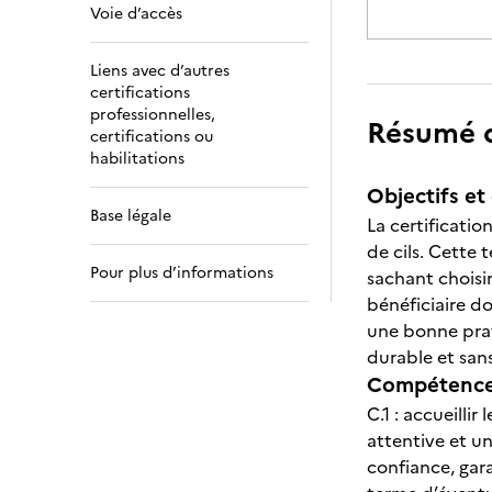
Voie d’accès
Liens avec d’autres
certifications
professionnelles,
Résumé de
certifications ou
habilitations
Objectifs et 
Base légale
La certificati
de cils. Cette 
Pour plus d’informations
sachant choisir
bénéficiaire do
une bonne prati
durable et sans
Compétences
C.1 : accueilli
attentive et u
confiance, gar