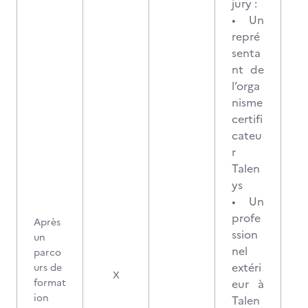
jury :
• Un
repré
senta
nt de
l’orga
nisme
certifi
cateu
r
Talen
ys
• Un
profe
Après
ssion
un
nel
parco
extéri
urs de
1
X
format
eur à
ion
Talen