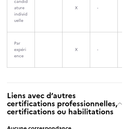
candid
ature
X
-
individ
uelle
Par
expéri
X
-
ence
Liens avec d’autres
certifications professionnelles,
certifications ou habilitations
Aucune correspondance