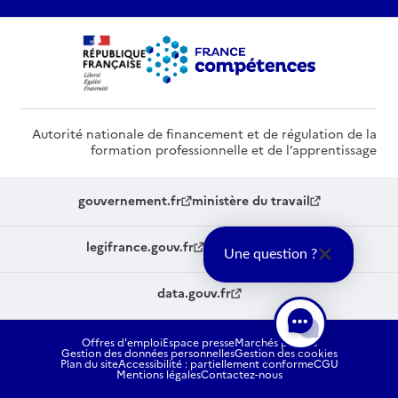
Autorité nationale de financement et de régulation de la
formation professionnelle et de l’apprentissage
gouvernement.fr
ministère du travail
legifrance.gouv.fr
service-public.fr
Une question ?
data.gouv.fr
Offres d'emploi
Espace presse
Marchés publics
Gestion des données personnelles
Gestion des cookies
Plan du site
Accessibilité : partiellement conforme
CGU
Mentions légales
Contactez-nous