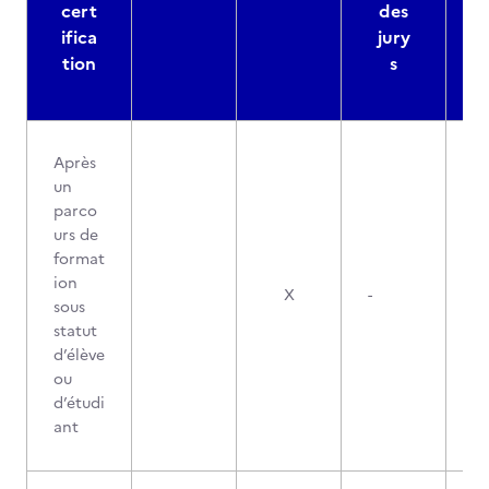
cert
des
ifica
jury
d
tion
s
Après
un
parco
urs de
format
ion
X
-
sous
statut
d’élève
ou
d’étudi
ant