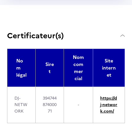
Certificateur(s)
Nom
No
Site
Sire
com
m
intern
t
mer
légal
et
cial
DJ-
394744
https://d
NETW
874000
-
j-networ
ORK
71
k.com/