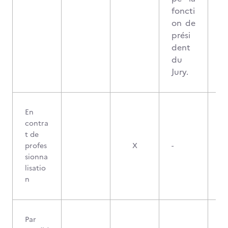
foncti
on de
prési
dent
du
Jury.
En
contra
t de
profes
X
-
sionna
lisatio
n
Par