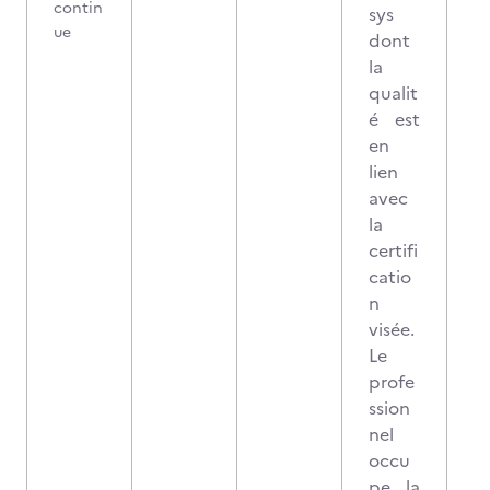
contin
sys
ue
dont
la
qualit
é est
en
lien
avec
la
certifi
catio
n
visée.
Le
profe
ssion
nel
occu
pe la