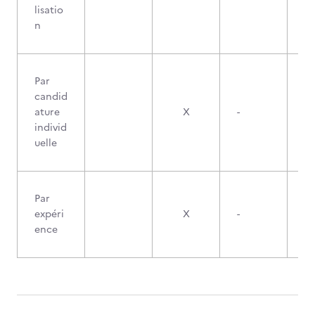
lisatio
n
Par
candid
ature
X
-
individ
uelle
Par
expéri
X
-
ence