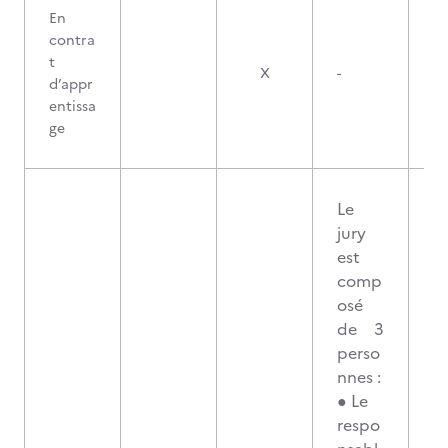
En
contra
t
X
-
d’appr
entissa
ge
Le
jury
est
comp
osé
de 3
perso
nnes :
● Le
respo