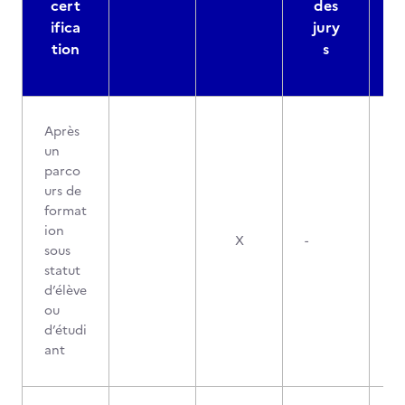
cert
des
ifica
jury
d
tion
s
Après
un
parco
urs de
format
ion
X
-
sous
statut
d’élève
ou
d’étudi
ant