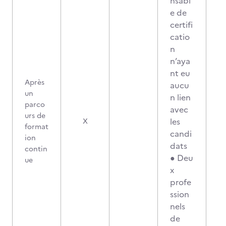
nsabl
e de
certifi
catio
n
n’aya
nt eu
Après
aucu
un
n lien
parco
avec
urs de
les
X
format
candi
ion
dats
contin
● Deu
ue
x
profe
ssion
nels
de