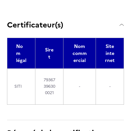
Certificateur(s)
No
Nom
Site
Sire
m
comm
inte
t
légal
ercial
rnet
79367
SITI
39630
-
-
0021