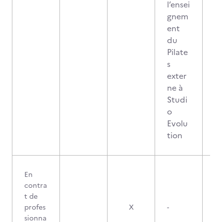
l’ensei
gnem
ent
du
Pilate
s
exter
ne à
Studi
o
Evolu
tion
En
contra
t de
profes
X
-
sionna