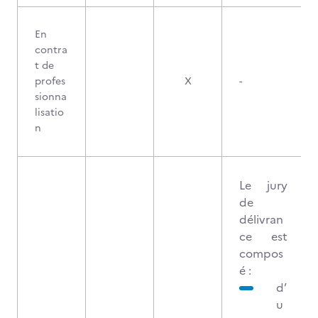
En
contra
t de
profes
X
-
sionna
lisatio
n
Le jury
de
délivran
ce est
compos
é :
d’
u