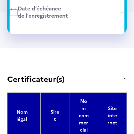
Date d’échéance
de l’enregistrement
Certificateur(s)
No
m
Site
Nom
Sire
com
inte
légal
t
mer
rnet
cial