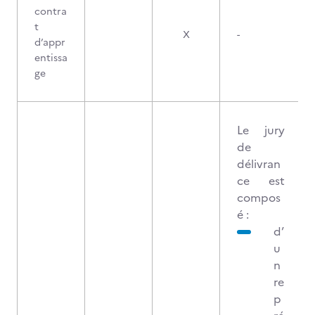
contra
t
X
-
d’appr
entissa
ge
Le jury
de
délivran
ce est
compos
é :
d’
u
n
re
p