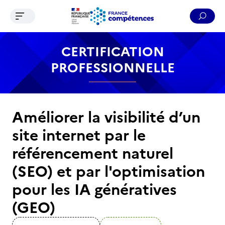
Ouvrir le menu de navigation
Reche
Contenu
Recherche
Menu
Pied de page
CERTIFICATION
PROFESSIONNELLE
Améliorer la visibilité d’un
site internet par le
référencement naturel
(SEO) et par l'optimisation
pour les IA génératives
(GEO)