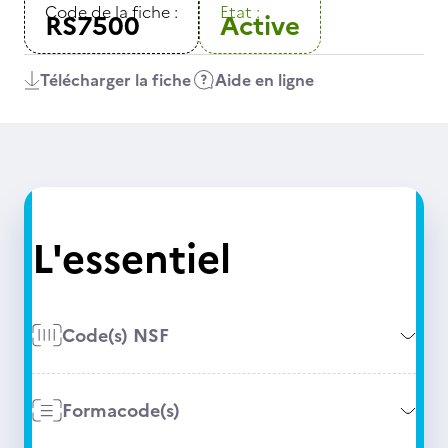
Code de la fiche :
Etat :
RS7500
Active
Télécharger la fiche
Aide en ligne
L'essentiel
Code(s) NSF
Formacode(s)