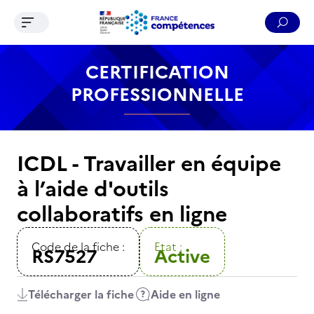
Ouvrir le menu de navigation
Reche
Contenu
Recherche
Menu
Pied de page
CERTIFICATION
PROFESSIONNELLE
ICDL - Travailler en équipe
à l’aide d'outils
collaboratifs en ligne
Code de la fiche :
Etat :
RS7527
Active
Télécharger la fiche
Aide en ligne