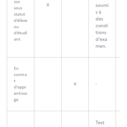
ion
soumi
X
sous
s à
statut
des
d’élève
condi
ou
tions
d’étudi
d'exa
ant
men.
En
contra
t
X
-
d’appr
entissa
ge
Test