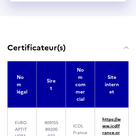
Certificateur(s)
No
No
m
Site
Sire
m
com
intern
t
légal
mer
et
cial
https://w
EURO
409155
ICDL
ww.icdlf
APTIT
89200
France
rance.or