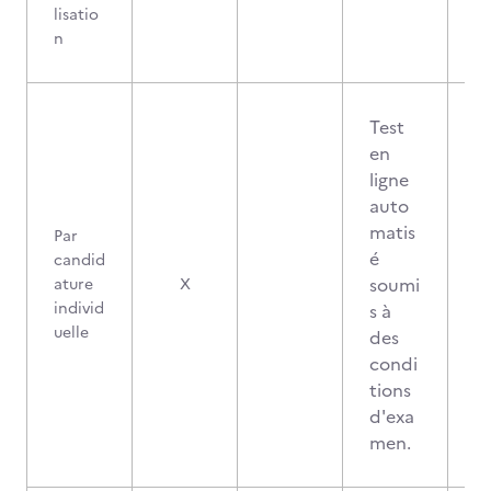
lisatio
n
Test
en
ligne
auto
matis
Par
é
candid
soumi
ature
X
individ
s à
uelle
des
condi
tions
d'exa
men.