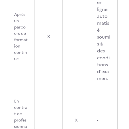
en
ligne
Après
auto
un
matis
parco
é
urs de
soumi
X
format
s à
ion
des
contin
condi
ue
tions
d'exa
men.
En
contra
t de
profes
X
-
sionna