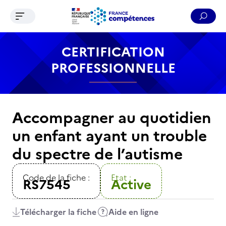
Ouvrir le menu de navigation
Reche
Contenu
Recherche
Menu
Pied de page
CERTIFICATION
PROFESSIONNELLE
Accompagner au quotidien
un enfant ayant un trouble
du spectre de l’autisme
Code de la fiche :
Etat :
RS7545
Active
Télécharger la fiche
Aide en ligne