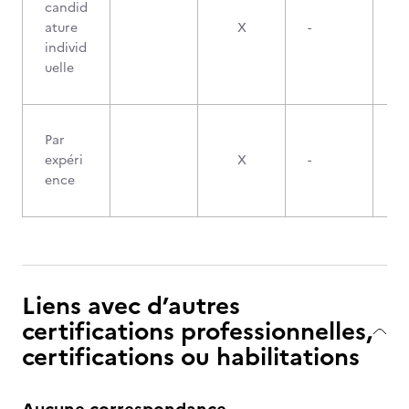
candid
ature
X
-
individ
uelle
Par
expéri
X
-
ence
Liens avec d’autres
certifications professionnelles,
certifications ou habilitations