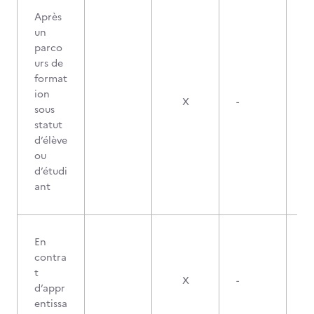
Après
un
parco
urs de
format
ion
X
-
sous
statut
d’élève
ou
d’étudi
ant
En
contra
t
X
-
d’appr
entissa