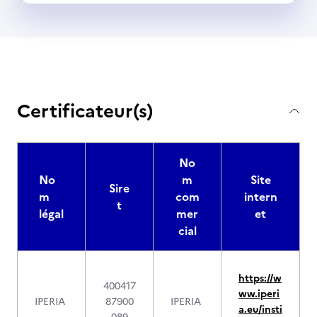
Certificateur(s)
No
No
m
Site
Sire
m
com
intern
t
légal
mer
et
cial
https://w
400417
ww.iperi
IPERIA
87900
IPERIA
a.eu/insti