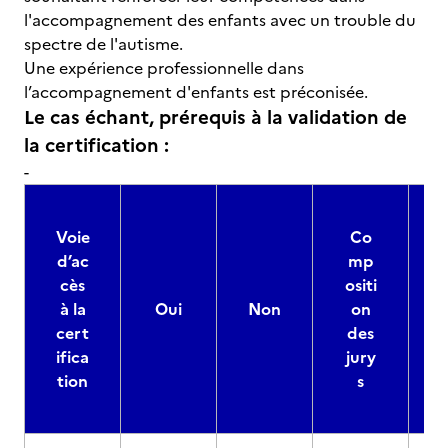
l'accompagnement des enfants avec un trouble du
spectre de l'autisme.
Une expérience professionnelle dans
l’accompagnement d'enfants est préconisée.
Le cas échant, prérequis à la validation de
la certification :
-
Voie
Co
d’ac
mp
cès
ositi
à la
Oui
Non
on
cert
des
ifica
jury
d
tion
s