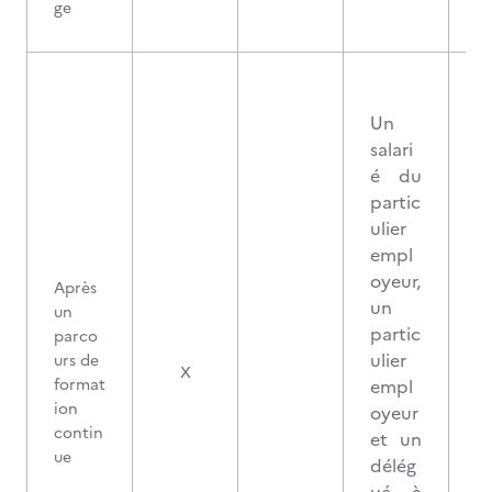
ge
Un
salari
é du
partic
ulier
empl
oyeur,
Après
un
un
partic
parco
ulier
urs de
X
format
empl
ion
oyeur
contin
et un
ue
délég