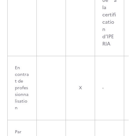
ué à
la
certifi
catio
n
d’IPE
RIA
En
contra
t de
profes
X
-
sionna
lisatio
n
Par