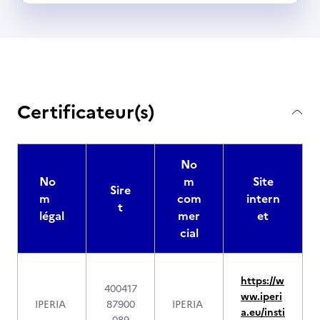
Certificateur(s)
No
No
m
Site
Sire
m
com
intern
t
légal
mer
et
cial
https://w
400417
ww.iperi
IPERIA
87900
IPERIA
a.eu/insti