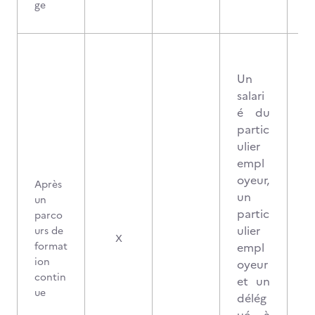
ge
Un
salari
é du
partic
ulier
empl
oyeur,
Après
un
un
partic
parco
ulier
urs de
X
format
empl
ion
oyeur
contin
et un
ue
délég