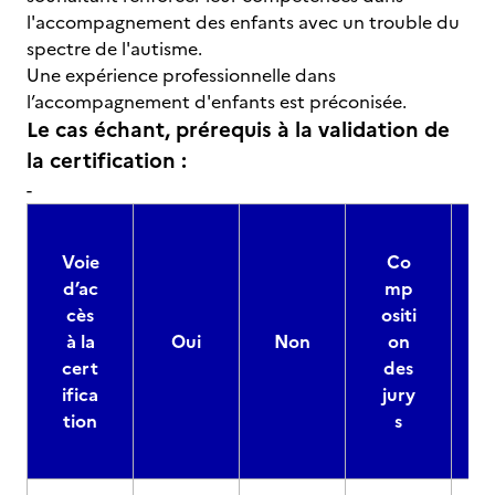
l'accompagnement des enfants avec un trouble du
spectre de l'autisme.
Une expérience professionnelle dans
l’accompagnement d'enfants est préconisée.
Le cas échant, prérequis à la validation de
la certification :
-
Voie
Co
d’ac
mp
cès
ositi
à la
Oui
Non
on
cert
des
ifica
jury
d
tion
s