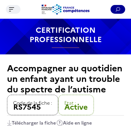
Ouvrir le menu de navigation
Reche
Contenu
Recherche
Menu
Pied de page
CERTIFICATION
PROFESSIONNELLE
Accompagner au quotidien
un enfant ayant un trouble
du spectre de l’autisme
Code de la fiche :
Etat :
RS7545
Active
Télécharger la fiche
Aide en ligne