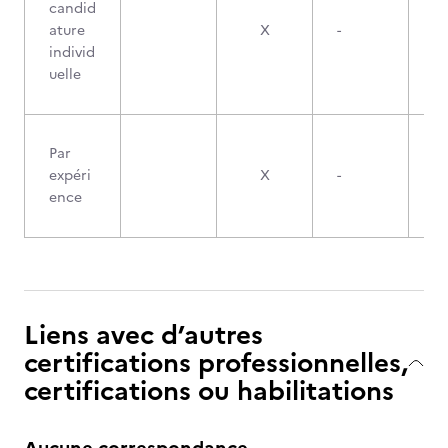
candid
ature
X
-
individ
uelle
Par
expéri
X
-
ence
Liens avec d’autres
certifications professionnelles,
certifications ou habilitations