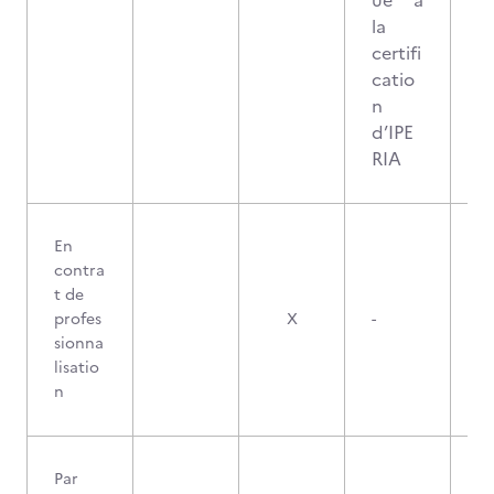
ué à
la
certifi
catio
n
d’IPE
RIA
En
contra
t de
profes
X
-
sionna
lisatio
n
Par