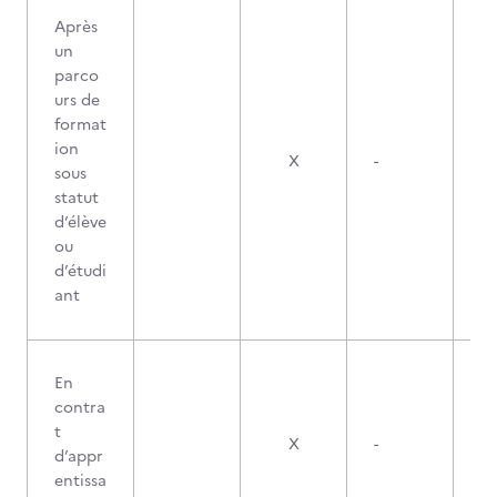
Après
un
parco
urs de
format
ion
X
-
sous
statut
d’élève
ou
d’étudi
ant
En
contra
t
X
-
d’appr
entissa