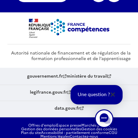
Autorité nationale de financement et de régulation de la
formation professionnelle et de l’apprentissage
gouvernement.fr
ministère du travail
legifrance.gouv.fr
service-public.fr
Une question ?
data.gouv.fr
Offres d'emploi
Espace presse
Marchés publics
Gestion des données personnelles
Gestion des cookies
Plan du site
Accessibilité : partiellement conforme
CGU
Mentions légales
Contactez-nous