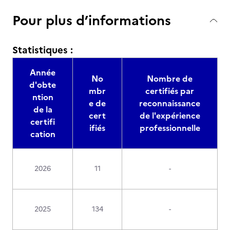
Pour plus d’informations
Statistiques :
Année
No
Nombre de
d'obte
mbr
certifiés par
ntion
e de
reconnaissance
de la
cert
de l'expérience
certifi
ifiés
professionnelle
cation
2026
11
-
2025
134
-