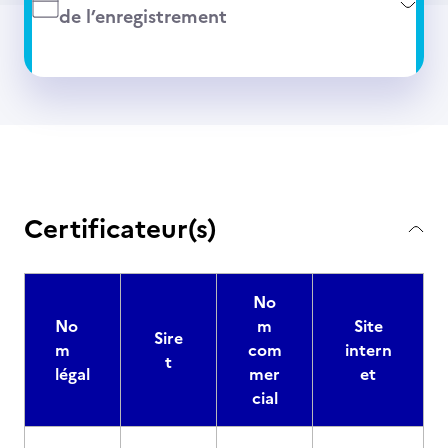
de l’enregistrement
Certificateur(s)
No
No
m
Site
Sire
m
com
intern
t
légal
mer
et
cial