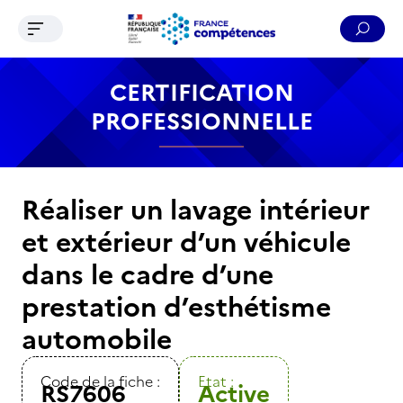
Ouvrir le menu de navigation
Reche
Contenu
Recherche
Menu
Pied de page
CERTIFICATION
PROFESSIONNELLE
Réaliser un lavage intérieur
et extérieur d’un véhicule
dans le cadre d’une
prestation d’esthétisme
automobile
Code de la fiche :
Etat :
RS7606
Active