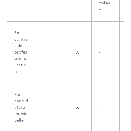
catio
n
En
contra
t de
profes
X
-
sionna
lisatio
n
Par
candid
ature
X
-
individ
uelle