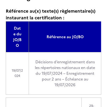
Référence au(x) texte(s) règlementaire(s)
instaurant la certification :
Dat
e du
Référence au JO/BO
JO/B
O
Décisions d’enregistrement dans
les répertoires nationaux en date
19/07/2
du 19/07/2024 – Enregistrement
024
pour 2 ans – Échéance au
19/07/2026
29-