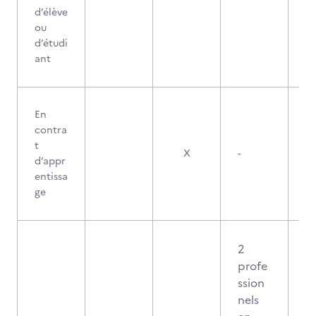
d’élève
ou
d’étudi
ant
En
contra
t
X
-
d’appr
entissa
ge
2
profe
ssion
nels