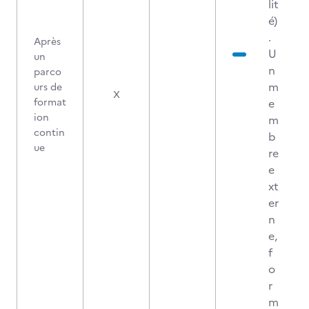
lit
é)
.
Après
U
un
n
parco
m
urs de
X
format
e
ion
m
contin
b
ue
re
e
xt
er
n
e,
f
o
r
m