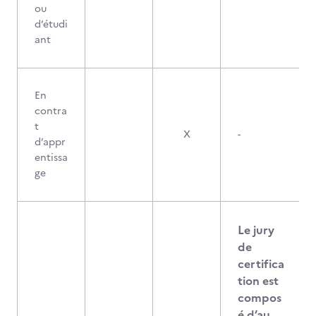
ou
d’étudi
ant
En
contra
t
X
-
d’appr
entissa
ge
Le jury
de
certifica
tion est
compos
é d’au