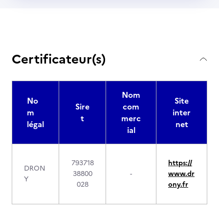
Certificateur(s)
Nom
No
Site
Sire
com
m
inter
t
merc
légal
net
ial
793718
https://
DRON
38800
-
www.dr
Y
028
ony.fr