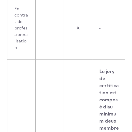
En
contra
t de
profes
X
-
sionna
lisatio
n
Le jury
de
certifica
tion est
compos
é d’au
minimu
m deux
membre