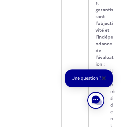
s,
garantis
sant
l’objecti
vité et
l’indépe
ndance
de
l’évaluat
ion :
U
n
Une question ?
p
ré
si
d
e
n
t