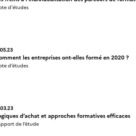
n Icône
ote d'études
.05.23
omment les entreprises ont-elles formé en 2020 ?
n Icône
te d’études
.03.23
ogiques d’achat et approches formatives efficaces
n Icône
pport de l’étude