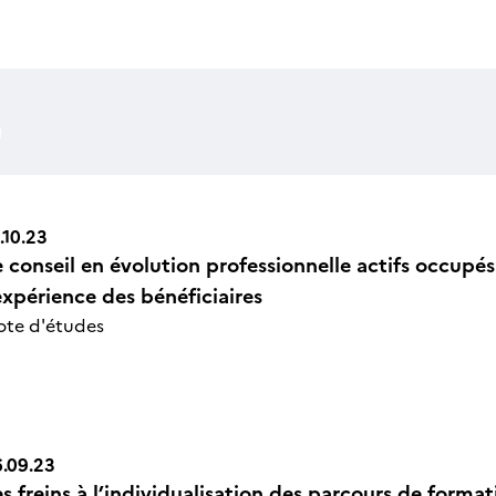
.10.23
e conseil en évolution professionnelle actifs occupés
n Icône
expérience des bénéficiaires
ote d'études
.09.23
s freins à l’individualisation des parcours de format