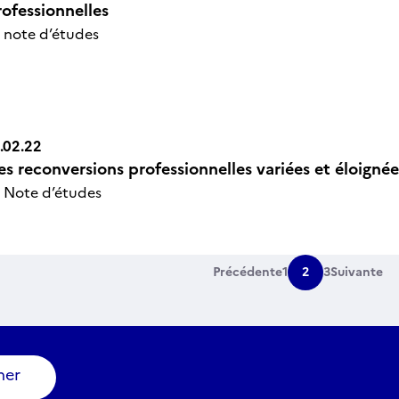
n Icône
rofessionnelles
 note d’études
.02.22
es reconversions professionnelles variées et éloignée
n Icône
 Note d’études
Précédente
1
2
3
Suivante
ner