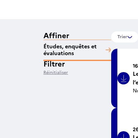
Affiner
Trier
Études, enquêtes et
évaluations
Filtrer
16
Réinitialiser
L
Bouto
l’
N
26
Le