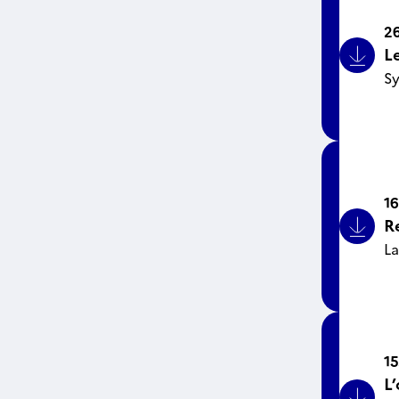
26
L
Bouto
Sy
16
R
Bouto
L
15
L