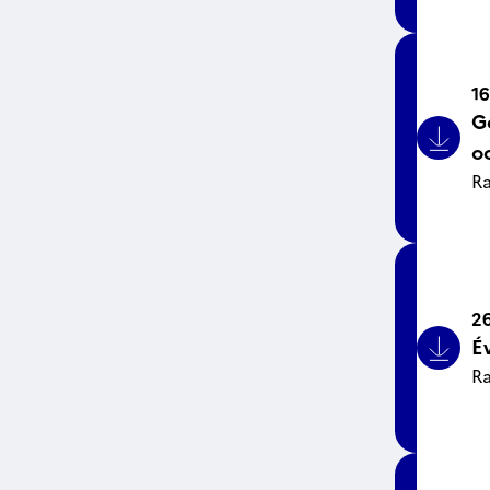
16
G
Bouto
o
Ra
26
É
Bouto
Ra