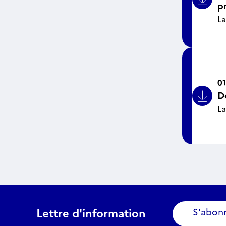
Bouto
p
La
01
D
Bouto
La
Lettre d'information
S'abon