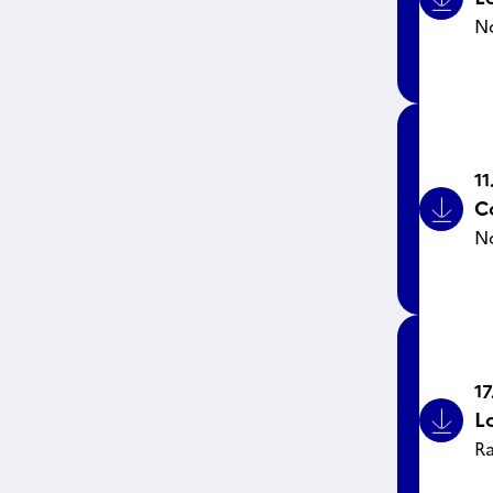
Bouto
N
11
C
Bouto
No
17
L
Bouto
Ra